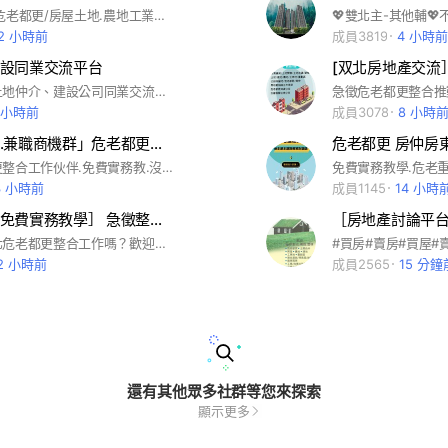
學習房地產.危老都更/房屋土地.農地工業地/建商推案/餘屋优惠/討論分享
12 小時前
成員3819
4 小時前
設同業交流平台
土地開發、土地仲介、建設公司同業交流。 歡迎各位朋友在群裡發名片，群裡有隱藏的買方，建設公司，土地開發同業大家交流，共創業績。 禁發股票、二胎、課程或其他跟土地不相干的廣告，一律踢出。 歡迎各位朋友一起邀人加入。
 小時前
成員3078
8 小時
「土開仲介.兼職商機群」危老都更整合.全案管理委建合建.公保地.土地農地仲介.房地產投資買房賣房
危老都更 房仲房
急徵危老都更整合工作伙伴.免費實務教.沒經驗可/學買房.賣房.租屋.危老都更戶.屋主地主.委建合建 實務諮詢.危老推動師.建商營造廠.建築師律師代書.買屋.賣屋.出租代管 土地房地產 危老都更教學實務 法令規章 仲介法拍 買房賣房 歡迎討論分享
3 小時前
成員1145
14 小時
［危老都更免費實務教學］ 急徵整合工作伙伴.海砂屋.危老都更.委建合建.
有人要做双北危老都更整合工作嗎？歡迎危老重建都更户/權益受損戶/海砂屋/地震屋/輻射屋/危險屋/透天老屋/老舊公寓屋主,想住新房好朋友加入分享討論
2 小時前
成員2565
15 分鐘
還有其他眾多社群等您來探索
顯示更多