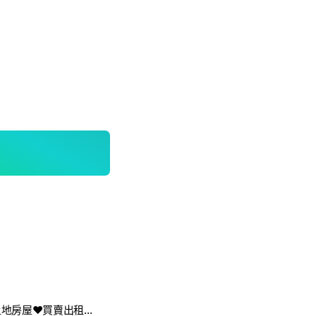
👑北部不動產。土地房屋❤買賣出租買房房市合建改建都更危老預售屋聯盟台北新北新竹桃園上班族面試職場求職