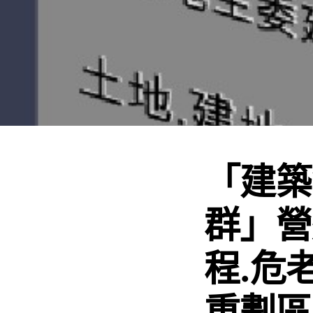
「建築
群」營
程.危
重劃區