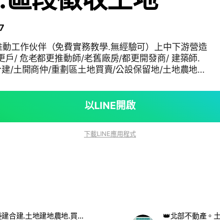
7
推動工作伙伴（免費實務教學.無經驗可）上中下游營造
戶/ 危老都更推動師/老舊廠房/都更開發商/ 建築師.
合建/土開商仲/重劃區土地買賣/公設保留地/土地農地工
更法律規章 歡迎入群討論分享
以LINE開啟
下載LINE應用程式
危老都更.委建合建.土地建地農地.買賣房.討論群