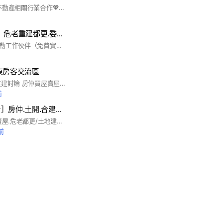
💖雙北主-其他輔💖不動產相關行業合作💖土地建物💖互助💖合作💖訊息💖交流💖急件💖出租💖出售💖改建💖合建💖委建💖危老💖都市更新💖都更💖營建💖工程💖裝潢💖發包💖案件💖稅務問題討論~群組互惠。 💒本群成員包含建設公司/律師/土地開發/房屋仲介/土地仲介/不動產營業員/代書（地政士）/地主/屋主/營造/工程等不動產相關行業。 希望各位好朋友存善心，一起交流互助，幫助自己也幫助別人，也歡迎邀請好友一同加入，目標5000人，感謝加入的各位朋友。 其他備註：土地包含~都市計畫區、建築用地、住宅區、商業區、工業區、農業區、農業用地道路用地、重劃區、保護區。非都市計畫區、甲建、甲種建築用地、乙建、乙種建築用地、丙建、丙種建築用地、丁建、丁種建築用地、農業區、農牧用地、一般農業用地美圖/化妝拍攝/網紅/手機/流行/時尚/潮流/韓國/交友/高中生大學生/交流/網美/優質/女生/開團/打卡/秘境/分享/ 熱門/景點/團媽團爸團購/工程師/鬼滅/愛好/毛孩/疫情/彩妝/橘貓/讀書會/學習/旅行/飯店/旅館/直播主/手機/蘋果/校友/動森/動物森友會/公仔/代購/團購/中華職棒/中職/日本職棒/日職/分享/俱樂部/吃貨/副食品/減肥/美食/追劇/股票/米其林/追劇/股票/股市/台積電/面試/健身/人力/找工作netflix/環島/存錢/親子/按摩/vip/筆記/談心/交友/情報/新手/同好/愛好/自行車/單車/潛水露營/登山釣魚/NBA/健身/籃球/棒球/MLB/足球/兔子/毛孩/貓咪/柴犬/貴賓/傳說對決/手遊/球鞋/精品/美甲服飾/彩妝/保養/進擊的巨人/海賊王/公仔/webtoon/甜點/美食/銅板美食/吃貨/米其林/民宿/環島/民宿/日劇韓劇/美劇/家長/功課/校友/社團/筆記老師/大學高中/好市多/老師知識/工程師/前端/手機/家電心事/愛情/交心談心/研究所/育兒/親子/童裝新手/媽咪/新手媽咪/轉學/求職/求學/面試/外送/上班族/房市/理財/信用卡/存錢/門市/創業/同業/團購/夥伴/大小事資訊/雙北/台北臺北/台北市/台北人/新北/新北市/新北人/基隆/基隆市/基隆人/桃園桃園市/桃園人/中壢/中壢人/內壢/內壢人/苗栗宜蘭市宜蘭人/花蓮市花蓮人/花東台東人/新竹/新竹人竹北/中部/台中/台中市/台中人/雲林人/高雄屏東墾丁彰化台南臺臺南嘉義岡山 皇冠聯盟。皇冠天選。猴神聯邦
[双北房地產交流］危老重建都更.委建合建.全案管理.土地. 買房.賣房
急徵危老都更整合推動工作伙伴（免費實務教學.無經驗可）合建委建.專業不動產買賣.便宜好房.土地.建地.工業地.農地.買房.賣房.租房.買屋.賣屋.投資出租.地主委建合建.建商營造.居家裝修.水電木工泥工.裝潢搬家清潔.室内設計.都可進來分享
前
東房客交流區
免費實務教學.危老重建討論 房仲買屋賣屋.歡迎地主.屋主加入諮詢
前
［房地產討論平台］房仲.土開.合建委建.土地農地建地.買房賣房.租屋買屋.租房.討論群
#買房#賣房#買屋#賣屋.危老都更/土地建地.工業地/農地商仲/土開合建/建商推案餘屋优惠分享
前