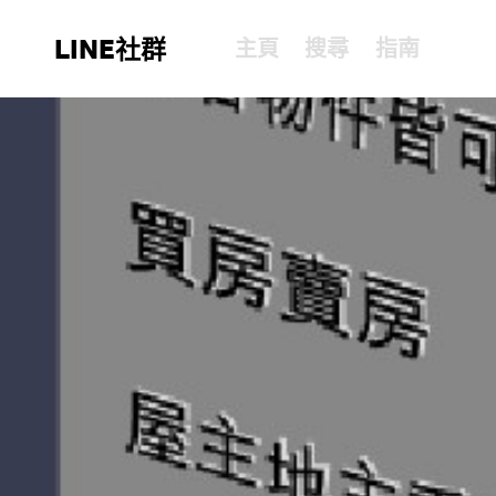
LINE社群
主頁
搜尋
指南