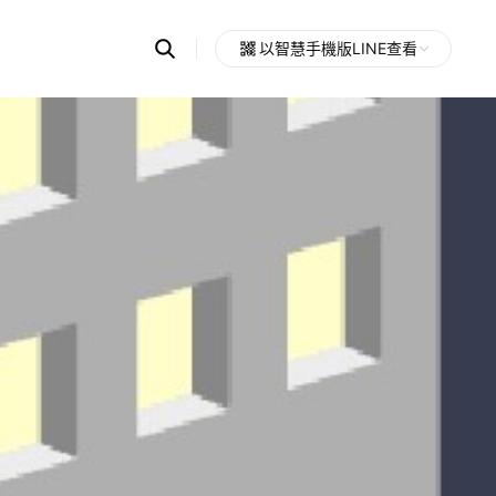
Search
以智慧手機版LINE查看
OpenChats
Open
or
search
messages
area