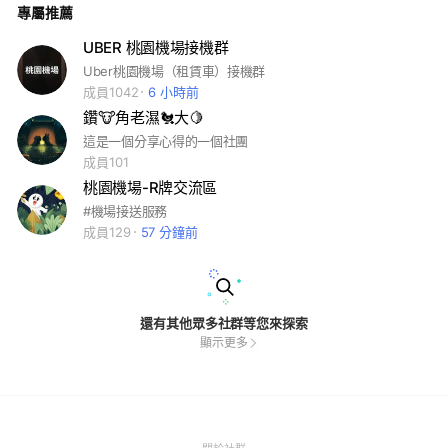
專屬推薦
環境！ #機場接送 #包車旅遊 #短長途載客
UBER 桃園機場接機群
Uber桃園機場（租賃車）接機群
成員1042
6 小時前
鑽🐮角老濕🐔大🍋
這是一個分享心得的一個社團
成員101
桃園機場-R牌交流區
#機場接送服務
成員129
57 分鐘前
還有其他眾多社群等您來探索
顯示更多