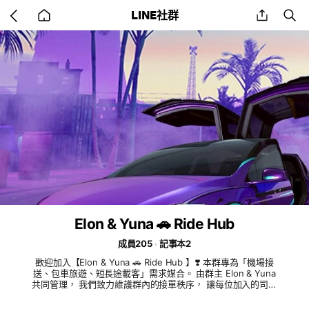
Go
share
se
LINE社群
back
to
home
Elon & Yuna 🚗 Ride Hub
成員205
記事本2
歡迎加入【Elon & Yuna 🚗 Ride Hub 】❣️ 本群專為「機場接
送、包車旅遊、短長途載客」需求媒合。 由群主 Elon & Yuna
共同管理， 我們致力維護群內的接單秩序， 讓每位加入的司機
都能安心使用。 請司機於入群後詳閱記事本群規， 請互相尊
重、理性交流、規矩接單， 一起打造友善、效率、公平的接單