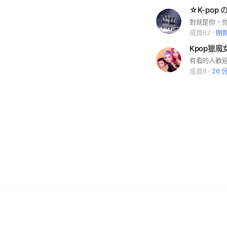
☆K-pop
成員62
剛
Kpop獵
成員8
26 