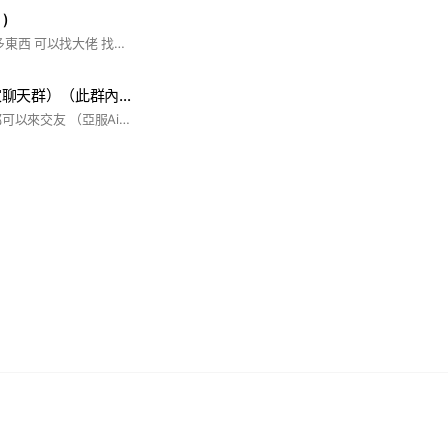
)
原神討論群‼️可聊很多東西 可以找大佬 找萌新一起玩
吵到爆的群（米家聊天群）（此群內不正常）
玩 原神（崩鐵）的都可以來交友 （亞服Aisa）（可送圖發圖） 管群不要隨便進！除非是管 ⚠️玻璃心不要進⚠️ 大家人品都很好的👍 有時聊聊日常 （不關遊戲的話題也可以喔！）