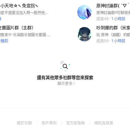
 の小天地☆🍡免宣拐🍡
原神討論群( ´▽｀
對就是你，你是不是還沒加入啊～既然他到了就不要走開嘛～拜託你點進來看看🥺，福利很多的啊～遊戲也很多～保證讓你開心～無退任、免宣拐，蛤！你說什麼，啊不管你說什麼，趕快加入吧！！
剛
成員49
1 小時前
魔女團圖片群（主群）
有看的人歡迎進來🫶 🉑演戲🉑發圖🉑要圖 有想要圖都可以說 你們也可以把你們喜歡的圖放上來（ 不要傳奇怪的圖） 而且群主會不定時放飯（同人圖） 如果有討厭的角色或是CP請自行避雷 謝謝🫰 ❌奇怪的圖片跟文字、不要玩門 🈲言00：30~6：30 退群要講 相信大家都是有禮貌有素質的人
分鐘前
成員59
1 小時前
還有其他眾多社群等您來探索
顯示更多
(Open
(Open
(Open
(Open
關於社群
用戶準則
官方部落格
規則及政策
in
in
in
in