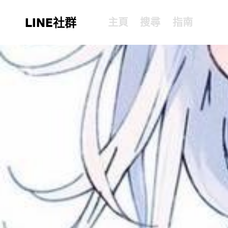
LINE社群
主頁
搜尋
指南