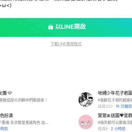
ω<)
以LINE開啟
下載LINE應用程式
女團 🩷
地縛少年花子君
，喜歡這部片的夥伴們看過來！
#喜歡花子君的都進來╰
成員320
19 分鐘前
色扮演
不劇透 名字不重複 名字要是鬼滅角色 加入請發貼文自介 只需說角色名即可
#每天都可以要兩次圖
小時前
成員8
2 小時前