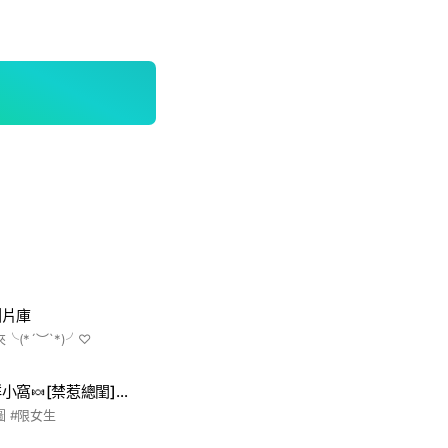
圖片庫
(*´︶`*)╯♡
萱萱🎀送圖💖宣群小窩🍬[禁惹總閨]🤬吉伊卡哇🥳素材
 #限女生