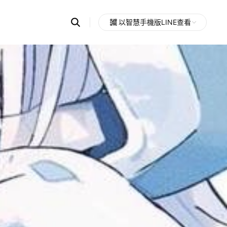
Search
以智慧手機版LINE查看
OpenChats
Open
or
search
messages
area