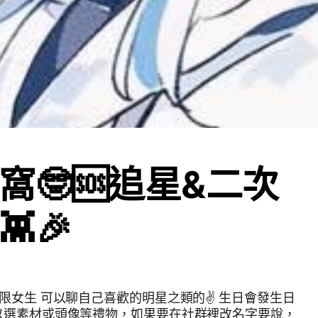
窩🤓🆘追星&二次
🎉
限女生 可以聊自己喜歡的明星之類的✌️ 生日會發生日
以選素材或頭像等禮物，如果要在社群裡改名字要說，