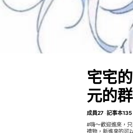
宅宅的
元的群
成員27
記事本135
#嗨～歡迎進來，只
禮物，新進來的可