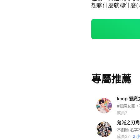
想聊什麼就聊什麼(>
專屬推薦
kpop 獵魔
#獵魔女團
成員7
鬼滅之刃角
成員27
2 