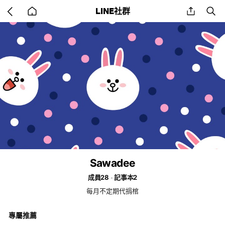
Go
share
se
LINE社群
back
to
home
Sawadee
成員28
記事本2
每月不定期代捐棺
專屬推薦