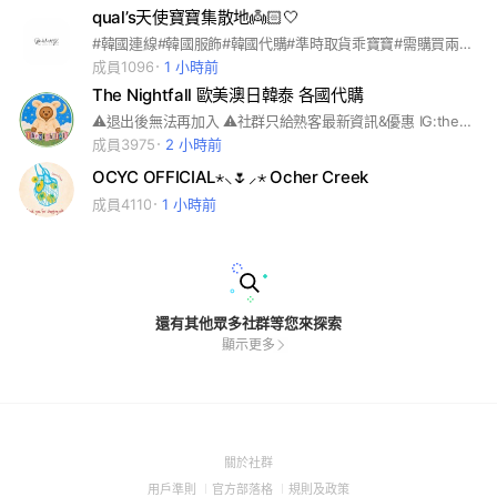
qual’s天使寶寶集散地👼🏻🤍
#韓國連線#韓國服飾#韓國代購#準時取貨乖寶寶#需購買兩次以上並且都有取貨才可加入#以本名命名,不然審核不會通過🚫
成員1096
1 小時前
The Nightfall 歐美澳日韓泰 各國代購
⚠️退出後無法再加入 ⚠️社群只給熟客最新資訊&優惠 IG:thenightfall_ss｜官方Line : @781cyvim 長期代購skims/owala/alo/ugg/lululemon等 歐美服飾.美妝品牌以及各大品牌聯名款 依自己審美選購一些好貨&開團代購🔍 「可代客找物,私訊傳圖片&連結」 社群會有優惠&抽獎活動☑️ 不定期各國連線🌍 #美國代購 #澳洲代購 #英國代購 #歐洲代購 #歐美代購 #滑雪 #韓國代購 #日本代購 #泰國代購 #全球代購 #各國代購 #選貨店 #選品店 #歐美 #美妝 #小眾品牌 #代購 #勃肯 #雪靴 #球鞋 #始祖鳥 #彩妝 #歐美彩妝 #jacquemus #nike #adidas #jellycat #skims #rhode #Sephora #ugg #rarebeauty #澳洲ugg #ugg #starface #hellokitty #blackpink #jennie #alo #lululemon #kylie #olens #fentybeauty #UrbanOutfitters #JadedLondon #BrandyMelville #Birkenstock #polo #owala #Stanley #uo #kith #owala #stanely #CSB #thenorthface #therow #lemaire #goyard #kith #bape #stussy #tigermist #lioness #adanola #polo #poloralphlauren #sephora #stussy #蒙奇奇 #Monchhichi #owala #coach #malbon #wildon #loranjane #adanola #csb #stussy #supreme #vouri #JadedLondon
成員3975
2 小時前
OCYC OFFICIAL⋆⸜🌷⸝‍⋆ Ocher Creek
成員4110
1 小時前
還有其他眾多社群等您來探索
顯示更多
(Open
關於社群
in
(Open
(Open
(Open
用戶準則
官方部落格
規則及政策