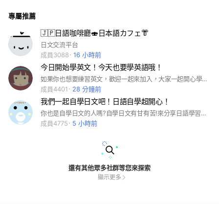
專屬推薦
🇯🇵日語咖啡廳🍣日本語カフェ👘
日文交流平台
成員3088
16 小時前
今日開始學英文！今天也要學英語哦！
如果你也想要練習英文，歡迎一起來加入，大家一起開心學英文!今天也要學英語！
成員4401
28 分鐘前
我們一起自學日文吧！日語自學超開心！
你也是自學日文的人嗎?自學日文有甘有苦!來分享日語學習的酸甜甘苦吧!我們可以在這裡一起自學日文哦！
成員4775
5 小時前
還有其他眾多社群等您來探索
顯示更多