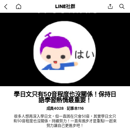
Go
share
se
LINE社群
back
to
home
學日文只有50音程度也沒關係！保持日
語學習熱情最重要！
成員4028
記事本116
很多人想再深入學日文，但一直困在只會50音，其實學日文只
有50音程度也沒關係，持續努力！一直有進步才是重點!一起來
努力讓自己更進步吧！