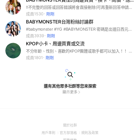
‼️不完整的回答或回答錯誤將會直接刪除(可再重新回答申請，數字按錯也是)‼️ ‼️麻煩請各位務必回答完整答案‼️ 9：00 a.m.~11：30 p.m.不定期放人進群 可在裡面買賣專輯、周邊、小卡、應援物 & 換卡、換物 & 問價 & 應援 #BABYMONSTER #寶怪 #Baemon #Monstiez #Ruka #河井瑠花 #Pharita #PharitaChaikong #Asa #榎並杏紗 #Ahyeon #鄭雅譞 #鄭雅賢 #Haram #Rami #申厦藍 #Rora #李茶仁 #Chiquita #RirachaPhondechaphipha #YG #KPOP
成員1530
剛剛
BABYMONSTER台灣粉絲討論群
#babymonster #YG #BABYMONSTER 密碼是出道日西元年月日 共8碼 yyyymmdd 訊息被管理員刪除請再次查閱版規，屬模糊地帶被誤刪、誤封鎖、需申訴、無法進入，找臉書「BABYMONSTER村落 台灣周邊交易社」管理員
成員3939
剛剛
KPOP小卡、周邊買賣或交流
不分年齡、性別、喜歡的KPOP團體或歌手都可以加入！！ 換or買賣周邊、小卡！！ 群主很親切哦~各位不用害怕加入交流~
成員1801
剛剛
還有其他眾多社群等您來探索
顯示更多
(Open
關於社群
in
(Open
(Open
(Open
用戶準則
官方部落格
規則及政策
a
in
in
in