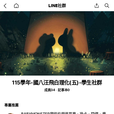
Go
share
se
LINE社群
back
to
home
115學年-國八汪飛白理化(五)-學生社群
成員34
記事本0
專屬推薦
BABYMONSTER寶怪的周邊買賣、換卡、問價、應援、交流