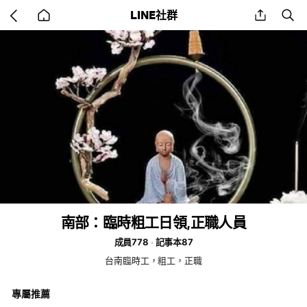
Go
share
se
LINE社群
back
to
home
南部：臨時粗工日領,正職人員
成員778
記事本87
台南臨時工，粗工，正職
專屬推薦