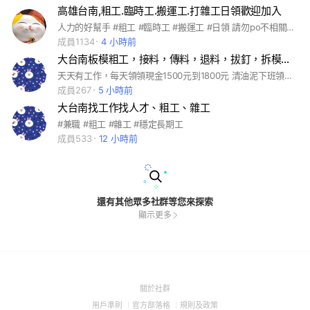
高雄台南,粗工.臨時工.搬運工.打雜工日領歡迎加入
人力的好幫手 #粗工 #臨時工 #搬運工 #日領 請勿po不相關訊息 徵人力請註明，地點、工資
成員1134
4 小時前
大台南板模粗工，接料，傳料，退料，拔釘，拆模，每日領現金
天天有工作，每天領領現金1500元到1800元 清油泥下班領現金2000元+獎金
成員267
5 小時前
大台南找工作找人才、粗工、雜工
#兼職 #粗工 #雜工 #穩定長期工
成員533
12 小時前
還有其他眾多社群等您來探索
顯示更多
(Open
關於社群
in
(Open
(Open
(Open
用戶準則
官方部落格
規則及政策