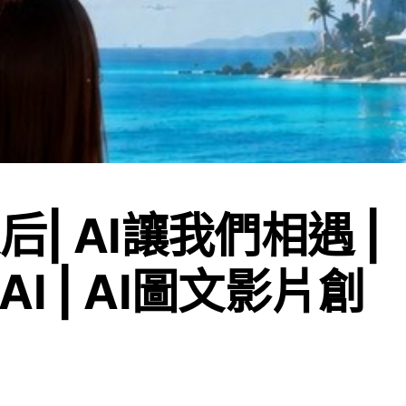
后| AI讓我們相遇 |
I | AI圖文影片創