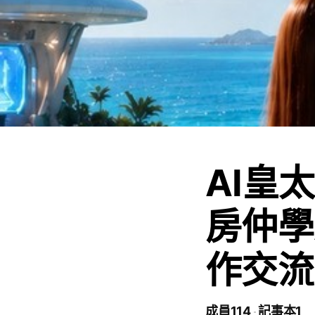
AI皇太
房仲學A
作交流
成員114
記事本1