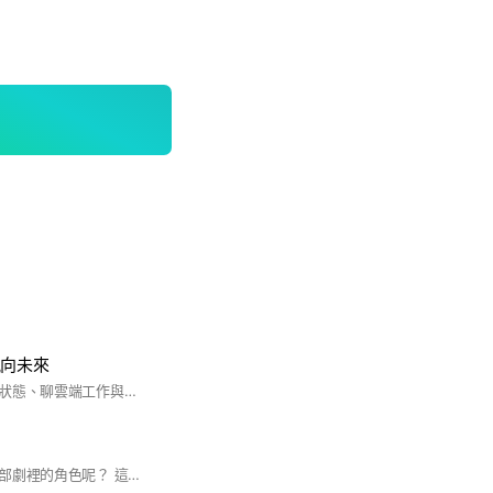
航向未來
在這裡，我們聊生活狀態、聊雲端工作與成長， 不追快、不比較，只把每一天走穩 如果你也想把能力累積成影響力，歡迎你加入✨
你們喜歡頻道中哪一部劇裡的角色呢？ 這裡是*米粉們*可以暢談的地方⋯ 如果你有好的idea，也想分享你的創作靈感。 都可以在這裡與大家一起言無不盡 「打開話匣子，什麼都可以聊🍻」 說說⋯最近你追到哪一部了呀！