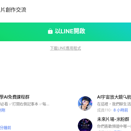
文影片創作交流
以LINE開啟
下載LINE應用程式
民學AI免費課程群
AI宇宙放大鏡🔍
剛加入的同學必看 ✅打開右側記事本 ✅每週免費AI課程表 ✅務必遵守群組規範
剛剛
成員110
8 小時前
未來片場-米粉群
1 分鐘前