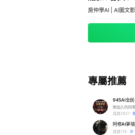
房仲學AI | AI圖
專屬推薦
945AI全
成員2627
阿修AI夢境
成員174
3