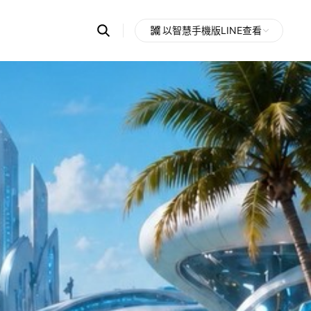
Search
以智慧手機版LINE查看
OpenChats
Open
or
search
messages
area