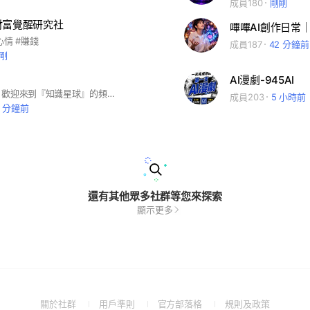
成員180
剛剛
賦 財富覺醒研究社
嗶嗶AI創作日常
#心情 #賺錢
成員187
42 分鐘前
剛
AI漫劇-945AI
嗨，大家好！歡迎來到『知識星球』的頻道！ 這裡是一個充滿閱讀、學習與知識分享的天地。在這個頻道上，我們將分享閱讀心得、書評、學習策略和知識技巧，期望能激發你對學習的熱情，助你更完美地掌握知識，實現個人和職業目標。 #AI #閱讀 #學習 #書評 #心得分享 #自我成長 #知識管理 #學習策略 #時間管理 #生涯發展 #心智模式 #職涯規劃 #終身學習 #學習型社群 #學習力
成員203
5 小時前
6 分鐘前
還有其他眾多社群等您來探索
顯示更多
(Open
(Open
(Open
(Open
關於社群
用戶準則
官方部落格
規則及政策