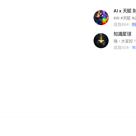
AI x 天
#AI #天賦 
成員864
剛
知識星球
成員504
1