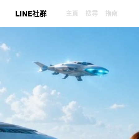
LINE社群
主頁
搜尋
指南