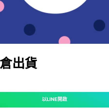
倉出貨
以LINE開啟