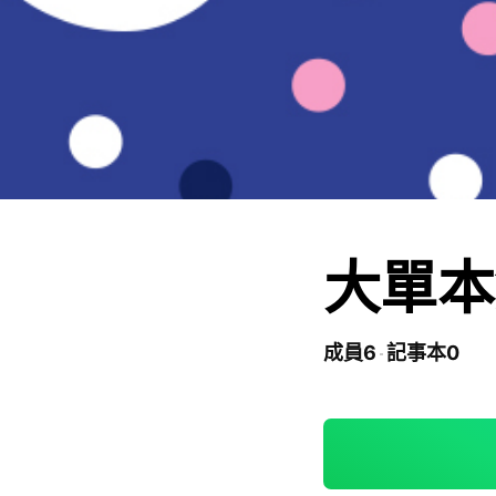
大單本
成員6
記事本0