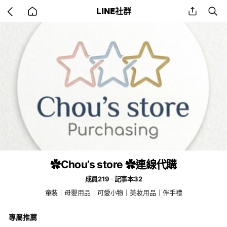
Go
share
se
LINE社群
back
to
home
✿Chou’s store ✿連線代購
成員219
記事本32
童裝｜母嬰用品｜可愛小物｜美妝用品｜伴手禮
專屬推薦