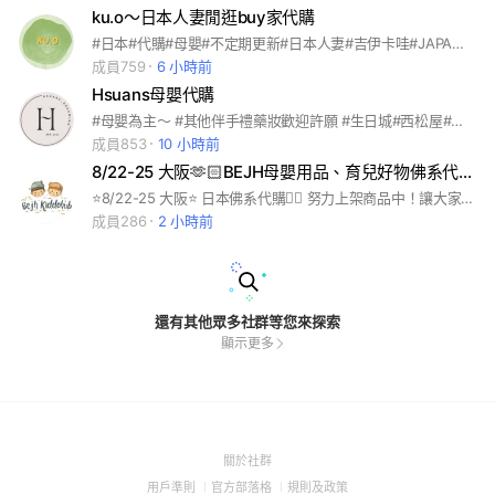
ku.o～日本人妻閒逛buy家代購
#日本#代購#母嬰#不定期更新#日本人妻#吉伊卡哇#JAPAN#許願池#寶寶#童裝
成員759
6 小時前
Hsuans母嬰代購
#母嬰為主～ #其他伴手禮藥妝歡迎許願 #生日城#西松屋#阿卡醬#petitmain 等連線 #不定期親飛日、韓、港代購🫶🏻 #代購商品採匯款制，711賣貨便取貨
成員853
10 小時前
8/22-25 大阪🫶🏻BEJH母嬰用品、育兒好物佛系代購團購
⭐️8/22-25 大阪⭐️ 日本佛系代購🏃‍♀️ 努力上架商品中！讓大家輕鬆逛逛逛！ 生日城、西松屋、阿卡醬、3coins、藥妝、大創、Breeze、Markey’s⋯⋯ 歡迎自行找圖片詢問喲❤️🎉🎉 📮取貨方式 7-11賣貨便運費$38 #代購 #母嬰用品 #阿卡將 #西松屋 #生日城 #3COINS #UNIQLO
成員286
2 小時前
還有其他眾多社群等您來探索
顯示更多
(Open
關於社群
in
(Open
(Open
(Open
用戶準則
官方部落格
規則及政策