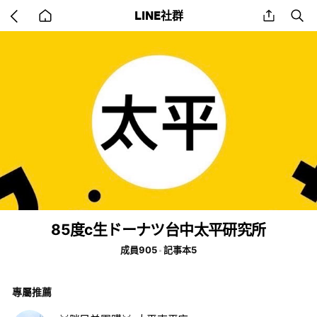
Go
share
se
LINE社群
back
to
home
85度c生ドーナツ台中太平研究所
成員905
記事本5
專屬推薦