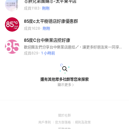
🥇胖兄弟團購🥇-太平東平店
成員1183
剛剛
85度c太平樹德店好康優惠群
成員1628
剛剛
85度C台中樂業店挖好康
歡迎團友們分享台中樂業店連結🔗，讓更多好朋友來一同享優惠。
成員829
1 小時前
還有其他眾多社群等您來探索
顯示更多
(Open
關於社群
in
(Open
(Open
(Open
用戶準則
官方部落格
規則及政策
a
in
in
in