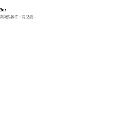
Bar
是一個讓所有莉子解決疑難雜症，育兒疲累的時候有出口，並把所有育兒好康都告訴莉子們的地方，希望大家要和平相處，不要口出惡言喔～