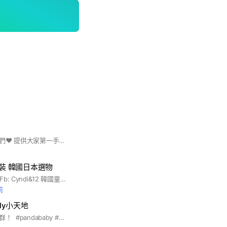
給真心喜歡我們仙女們❤️ 提供大家第一手資訊福利，讓大家有個討論育兒討論生活友善小空間 進入後請將名稱改為下列格式～ 🌟暱稱/地區/寶寶出生年月 EX: 恒恒的母/高雄/11006 並將頭像更換為真實照片 小幫手會定期協助審核 任何問題請加客服賴@840eztmp
韓童裝 韓國日本選物
IG: @cyndi_12_kids Fb: Cyndi&12 韓國童裝 - 100%正韓童裝選物店🇰🇷 - 品質保證：與韓國檔口合作 - 寶寶-12歲小中大童裝都有 歡迎許願 - 不定期團購好物 🈲️ 拜託同業勿進 禁打廣告 🈲️ - 現貨2日內出貨 - 預購7-30日工作天 不接急單🙏🏻 #正韓童裝#小童#大童#嬰兒#團購#韓國代購
前
ly小天地
這裡是動靜皆宜的小群！ ︎︎ #pandababy #育兒 #精選團購 #媽媽經 #營養品 #異膚 #欣陽