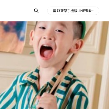
Search
以智慧手機版LINE查看
OpenChats
Open
or
search
messages
area