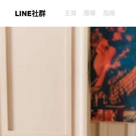
LINE社群
主頁
搜尋
指南