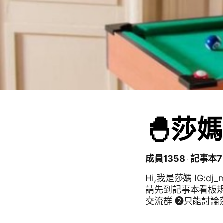
🐣莎媽團
成員1358
記事本7
Hi,我是莎媽 IG:dj_melody530 不是好
請先到記事本看板規》 #開團 #福利 #社群專屬下單禮 ❶此
交流群 ❷只能討論
禁個人廣告、販售行