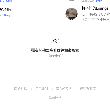
23 分鐘前
成員325
剛剛
莉子們的Lounge 
親子購
1 小時前
成員1012
5 小時前
還有其他眾多社群等您來探索
顯示更多
(Open
(Open
(Open
(Open
關於社群
用戶準則
官方部落格
規則及政策
in
in
in
in
(Open
服務條款
a
a
a
a
in
new
new
new
new
a
window)
window)
window)
window)