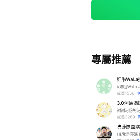
要你真心喜歡莎媽都很歡迎🙂 #母嬰 #母嬰用品 
美食#好物#美容#
專屬推薦
娃啦WaL
#娃啦WaLa
成員1556
3.0河馬
成員3269
🐣莎媽團