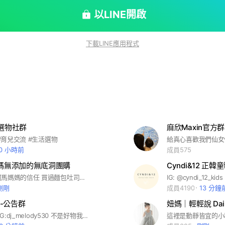
#寶寶 #寶寶用品 #團購#
保養#居家用品
以LINE開啟
下載LINE應用程式
a選物社群
麻欣Maxin官方群
 #育兒交流 #生活選物
10 小時前
成員575
媽媽無添加的無底洞團購
Cyndi&12 正
謝謝河粉對河馬媽媽的信任 買過麵包吐司或開團商品歡迎加入 加入後荷包會一直破洞 請謹慎考慮🤣🤣 / 裡頭討論團購好物跟育兒經驗分享 偶爾有多的麵包吐司會釋出 / 請輸入「商品品項」+「訂單編號」 兩個都要才可以‼️‼️‼️‼️‼️ 輸入別的小幫手不會審核通過 社群姓名別忘了前面增加地區 例如：台北河馬媽媽 等候小幫手審核，謝謝❤️
剛剛
成員4190
13 分鐘
購-公告群
妞媽｜輕輕說 Dai
Hi,我是莎媽 IG:dj_melody530 不是好物我不推｜用心嚴選在把關 ❶此群為公告群，僅供公告開團資訊使用 ❷ 2/5已創立《Vip回饋交流群》想要參與回饋交流的媽咪趕緊加入隔壁的Vip群吧😆 ❸ 社群嚴禁個人廣告、販售行為 ❹ 社群採互助模式，小幫手及莎媽皆有工作隨時離線中😅 #莎媽好物推薦 #團購 #母嬰用品