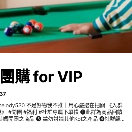
購 for VIP
37
物我不推｜用心嚴選在把關 《入群
群為商品回饋
莎媽開團之商品 ❸ 請勿討論其他Kol之產品 ❹社群嚴
為 ❺同行勿入 🙂沒有限定一定要跟過團才能加入 只