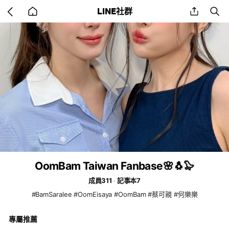
Go
share
se
LINE社群
back
to
home
OomBam Taiwan Fanbase🌸🐧🦭
成員311
記事本7
#BamSaralee #OomEisaya #OomBam #蔡可親 #何樂樂
專屬推薦