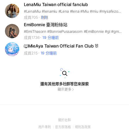
LenaMiu Taiwan official fanclub
#LenaMiu #lenamiu #Lena #lena #Miu #miu #mysafezone #MySafeZone
成員705
剛剛
EmiBonnie 臺灣粉絲站
#EmiThasorn #BonniePussarasorn #EmiBonnie #gl #gmmtv #泰圈 #泰百 #ustheseries #moonshadowseries
成員1736
19 分鐘前
🐺MieAya Taiwan Official Fan Club 🐰
成員215
19 分鐘前
還有其他眾多社群等您來探索
顯示更多
(Open
關於社群
in
(Open
(Open
(Open
用戶準則
官方部落格
規則及政策