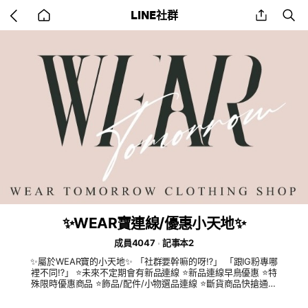
Go
share
se
LINE社群
back
to
home
✨WEAR寶連線/優惠小天地✨
成員4047
記事本2
✨屬於WEAR寶的小天地✨ 「社群要幹嘛的呀⁉️」 「跟IG粉專哪
裡不同⁉️」 ⭐️未來不定期會有新品連線 ⭐️新品連線早鳥優惠 ⭐️特
殊限時優惠商品 ⭐️飾品/配件/小物選品連線 ⭐️斷貨商品快搶通知
⭐️線上/門市特賣會公告 為了更即時近距離跟大家分享美美的衣
服還有飾品小物 所以開放一個跟WEAR寶們的小空間 大家上班