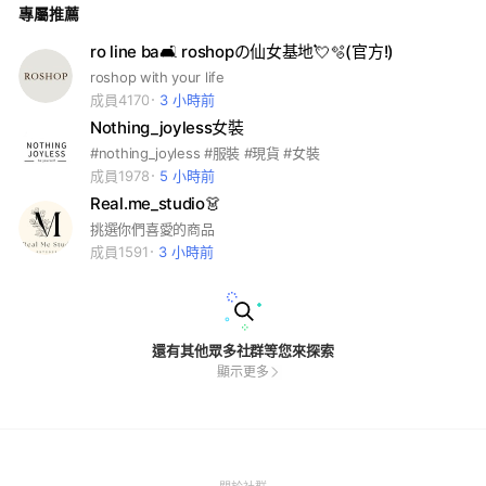
專屬推薦
休息時間晚上睡前可以進來逛逛☺️ 有任何問題可以直接私訊官
方LINE
ro line ba🛋️ roshopの仙女基地💘🫧(官方!)
roshop with your life
成員4170
3 小時前
Nothing_joyless女裝
#nothing_joyless #服裝 #現貨 #女裝
成員1978
5 小時前
Real.me_studio👗
挑選你們喜愛的商品
成員1591
3 小時前
還有其他眾多社群等您來探索
顯示更多