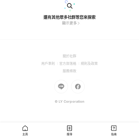
還有其他眾多社群等您來探索
顯示更多
(Open
關於社群
in
(Open
(Open
(Open
用戶準則
官方部落格
規則及政策
a
in
in
in
(Open
服務條款
new
a
a
a
in
window)
new
Go
new
Go
new
a
window)
to
window)
to
window)
new
Line
Facebook
window)
(Open
(Open
© LY Corporation
in
in
a
a
new
new
window)
window)
主頁
搜尋
指南