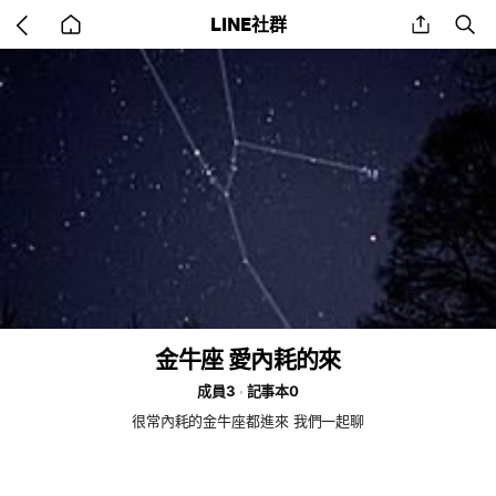
Go
share
se
LINE社群
back
to
home
金牛座 愛內耗的來
成員3
記事本0
很常內耗的金牛座都進來 我們一起聊