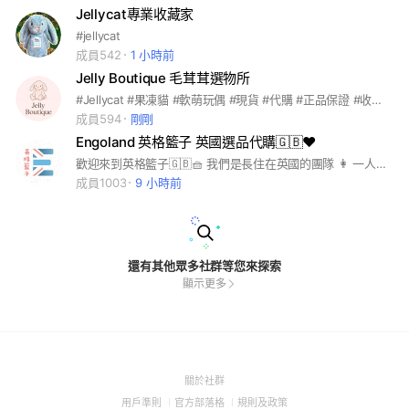
Jellycat專業收藏家
#jellycat
成員542
1 小時前
Jelly Boutique 毛茸茸選物所
#Jellycat #果凍貓 #軟萌玩偶 #現貨 #代購 #正品保證 #收藏款 #限量款 #可愛小物 #療癒玩偶#三麗鷗#迪士尼#蒙奇奇#owala #Plushie #CuddleToy #SoftToy #CollectiblePlush #LimitedEdition
成員594
剛剛
Engoland 英格籃子 英國選品代購🇬🇧❤️
歡迎來到英格籃子🇬🇧🧺 我們是長住在英國的團隊 👩 一人在英國負責逛店採買 📦 一人在台灣細心包貨出貨 ✨讓我們把英國的日常帶回你身邊✨
成員1003
9 小時前
還有其他眾多社群等您來探索
顯示更多
(Open
關於社群
in
(Open
(Open
(Open
用戶準則
官方部落格
規則及政策