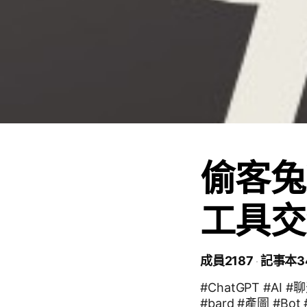
偷客兔X
工具交
成員2187
記事本3
#ChatGPT #AI 
#bard #產圖 #Bo