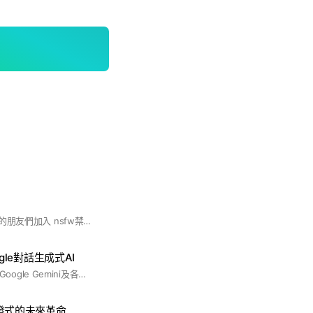
歡迎所有喜歡AI生成的朋友們加入 nsfw禁止、兒童色情禁止 只要不涉及違反善良風俗的話題內容，都可以在此暢所欲言 #台灣 #ai #aigc #aiart #chat #GPT #stable diffusion #sd #咒語 #prompt #生成式 #算圖 #繪圖
oogle對話生成式AI
彼此分享Chat GPT, Google Gemini及各類AI的應用
I爆發式的未來革命