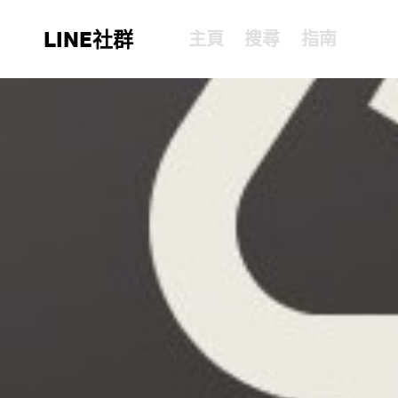
LINE社群
主頁
搜尋
指南