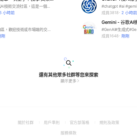
歡迎加入對話AI技術交流社區，這是一個關於對話人工智能技術的討論和分享群組。 在這裡，你可以和其他Chatbot和NLP愛好者交流，分享最新的對話AI技術、趨勢和應用。 我們會定期舉辦線上技術講座和分享會，讓你更深入地了解對話AI技術的發展和應用。 加入我們，一起探索ChatGPT技術的魅力和未來吧！ #聊天機器人 #自然語言處理 #深度學習 #智能講座 #技術分享 #Chat #Ai #Chatgpt #GPT
16 小時前
成員3818
2 小時前
人工智慧討論區，歡迎技術或市場端的交流 #AI人工智慧 #RPA #機器學習 #深度學習 #大數據分析
剛剛
成員1648
剛剛
還有其他眾多社群等您來探索
顯示更多
(Open
(Open
(Open
(Open
關於社群
用戶準則
官方部落格
規則及政策
in
in
in
in
(Open
服務條款
a
a
a
a