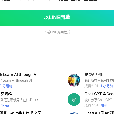
以LINE開啟
下載LINE應用程式
 Learn AI through AI
鳥巢AI藝術
Learn AI through AI
8 分鐘前
成員2101
1 小時前
 交流群
Chat GPT 與G
AI工具好多，到底怎麼使用？在社群中，我們會不定期更新世界最新的AI工具的使用心得&技巧。除此之外，每週會有固定討論時間，邀請使用者們線上討論心得。有興趣的大家一起加入，參與討論。 #AI應用 #交流 #新創
4 小時前
成員7701
剛剛
Chat GPT 簡單一次上手！教學 文案 報告 論文- Ai 將取代人類工作
ChatGPT及A