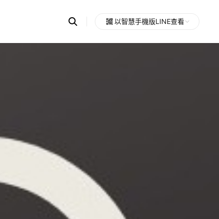
Search
以智慧手機版LINE查看
OpenChats
Open
or
search
messages
area