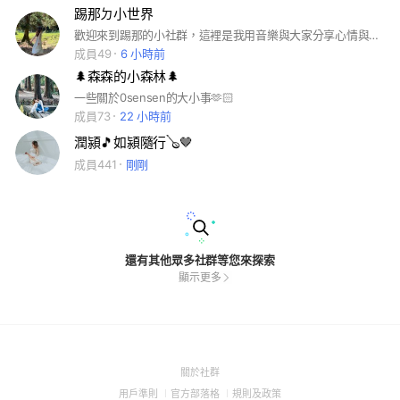
踢那ㄉ小世界
歡迎來到踢那的小社群，這裡是我用音樂與大家分享心情與生活的地方。音樂可以療癒心靈，陪伴我們走過每一段人生旅程。無論你今天遇到了什麼困難、挑戰或人生十字路口，希望我的音樂能替你照亮暗黑的日子，成為你的力量。 在這裡，我會與大家分享我的創作歷程、日常生活點滴，以及未來的演出。這個空間屬於我們，我也希望你能在這裡找到共鳴和溫暖，感受音樂帶來的快樂。
成員49
6 小時前
🌲森森的小森林🌲
一些關於0sensen的大小事🫶🏻
成員73
22 小時前
潤潁🎵如潁隨行🪕🤎
成員441
剛剛
還有其他眾多社群等您來探索
顯示更多
(Open
關於社群
in
(Open
(Open
(Open
用戶準則
官方部落格
規則及政策