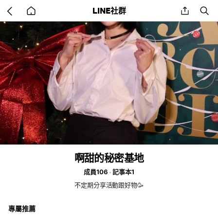
Go
share
se
LINE社群
back
to
home
啊甜的秘密基地
成員106
記事本1
不定期分享活動跟好物🥳
專屬推薦