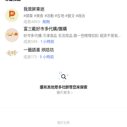
我是屏東迷
#屏東 #美食 #活動 #在地 #藝文 #政治
成員4663
剛剛
富三戴好市多代購/團購
好市多代購 冷凍食品 生活用品 跟一些哩哩扣扣 經濟不景氣 荷包不爭氣 讓我們一起手刀搶便宜🤟 也歡迎大家許願商品，讓我們為你找到最經濟實惠的優質品質 #萬丹 #社皮 #屏東市 #崇大新城 #好市多代購 #團購
成員595
1 小時前
一籤語墨 烘焙坊
成員173
5 小時前
還有其他眾多社群等您來探索
顯示更多
(Open
關於社群