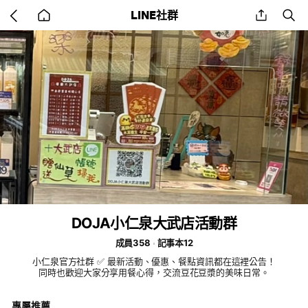
Go
share
se
LINE社群
back
to
home
DOJA小仁泉大武店活動群
成員358
記事本12
小仁泉官方社群 ✅ 最新活動、優惠、餐點資訊都在這裡公告！
同時也歡迎大家分享用餐心得，交流豆花豆漿的美味日常。
專屬推薦