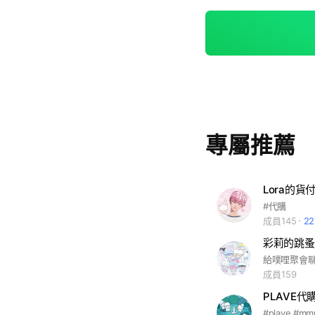
專屬推薦
Lora的貨
#代購
成員145
2
彩莉的跳蚤本
給噗哩聚會聊
成員159
PLAVE代購 |