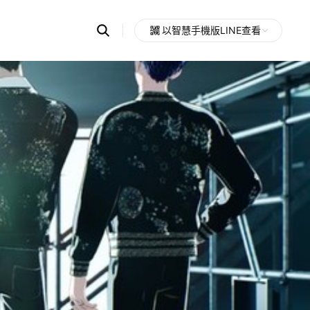
Search
以智慧手機版LINE查看
OpenChats
Open
or
search
messages
area