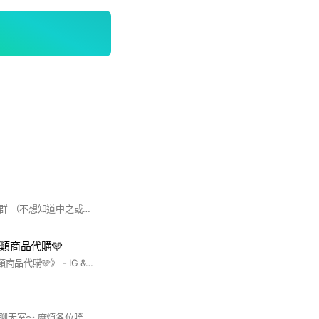
聊中之人ㄉ噗哩小社群 （不想知道中之或是介意此類話題的朋朋請勿進入） 每月月底點名 / 統一月底審核 #PLAVE #PLLI#內含中之人
各類商品代購🩵
《🩵CC日韓動漫/各類商品代購🩵》 - IG &Threads請搜尋🔍 : ccc.anim - 付款方式：本店總訂單金額$2000元以下提供「全額貨付」方便大家選購，若達$2000元以上需預先支付半額訂金🙏🏻 （部分特定團請依貼文付款方式為主） - 由我和老幫手共同經營回覆，有想開團的商品都歡迎詢問喔🍀！！ - 群內長期開通販、現地連線不定時飛🇰🇷🇯🇵✈️⮑ 歡迎大家加入選購🥰✨ - #美妝 #三麗鷗 #卡套 #娃包 #周邊收納 #相卡代印 #BL #一番賞 #日雜 #零食 #痛包 #扭蛋 少女漫畫 #吉伊卡哇 #專輯 #PLAVE💙💜🩷❤️🖤 #排球少年 #GIVEN被贈與的未來 #地縛少年花子君 #鬼滅之刃 #薰香花朵凜然綻放 #藍色監獄 #入間同學入魔了 #防風少年 #怪獸8號 #我的英雄學院 #櫻蘭高校男公關部 #名偵探柯南 #光逝去的夏天 #JUMPSHOP #葬送的芙莉蓮 #咒術迴戰 #黑執事 #只想告訴你 #ALIENSTAGE #坂本日常 #家庭教師 #失憶投捕 #惡靈剋星 #極樂街 #夏日友人帳 #東京復仇者 #暗殺教室 #藥師少女的獨語 #gachiakuta #少女漫畫
各位噗哩歡迎進入此聊天室～ 麻煩各位噗哩聊天不要太激動哈！ 可以討論別團但麻煩不要說別團怎樣怎樣但還是希望以PLAVE為主喔！ 基本上沒有什麼要求就是不要吵架哈！