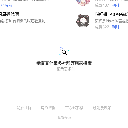
3 小時前
成員467
剛剛
韓國周邊代購
噗哩雄_Plave
個人經營，佛系接單 有興趣的噗哩歡迎加入~
成員327
剛剛
還有其他眾多社群等您來探索
顯示更多
(Open
(Open
(Open
(Open
關於社群
用戶準則
官方部落格
規則及政策
in
in
in
in
(Open
服務條款
a
a
a
a
in
new
new
new
new