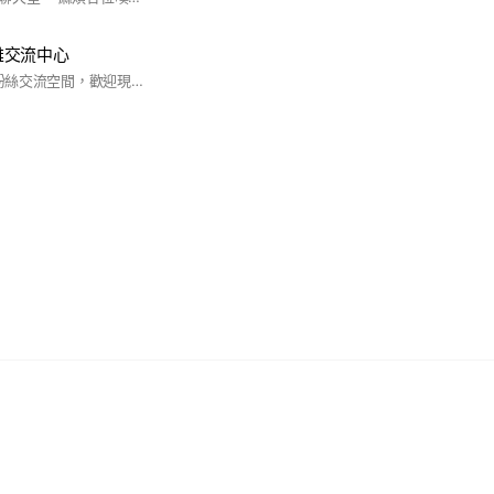
高雄交流中心
這裡是Plave的高雄粉絲交流空間，歡迎現居高雄或以高雄為活動範圍的噗哩們加入一起交流，歡迎大家利用社群一起分擔運費、面交，但請確保人身安全、預防詐騙！#PLAVE #PLLI #高雄 #Kaohsiung #Taiwan