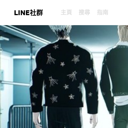
LINE社群
主頁
搜尋
指南