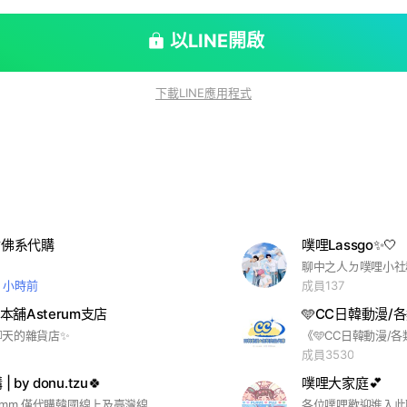
以LINE開啟
下載LINE應用程式
付佛系代購
噗哩Lassgo✨🤍
2 小時前
成員137
舖Asterum支店
🩵CC日韓動漫/
天的雜貨店✨️
成員3530
 by donu.tzu🍀
噗哩大家庭💕
#plave #mmmm 僅代購韓國線上及臺灣線下通路之官方週邊 ❌不開簽售/飯製❌ ❗️無貨付❗️ 🔍Threads: donu.tzu