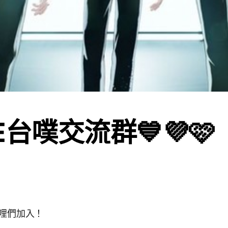
E台噗交流群💙💜🩷
噗哩們加入！