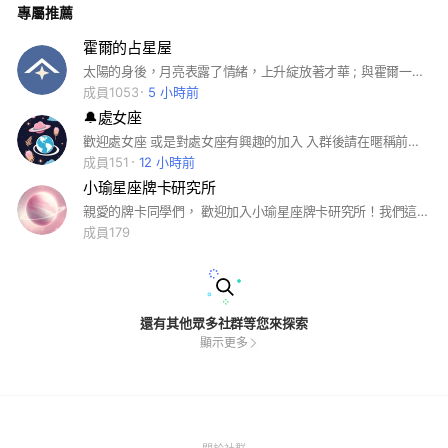
專屬推薦
霍爾的占星屋
太陽的身後，月亮表露了情緒，上升綻放著才華 ; 與霍爾一起用占星，擁抱最真實的自己！ #占星 #霍爾 #星座 #太陽 #月亮 #上升
成員1053
5 小時前
🔔處女座
歡迎處女座 或是對處女座有興趣的加入 入群後請在暱稱前加上生日喔 #處女
成員151
12 小時前
小瑜星座牌卡研究所
親愛的牌卡同學們， 歡迎加入小瑜星座牌卡研究所！我們這裡是一個共享、學習並成長的空間。為了讓大家都能在這裡獲得美好的體驗，請大家遵守以下幾項互動規則： 1.牌卡分享：我們鼓勵大家使用小瑜星座的牌卡三部曲（小負、小愛、練愛士）以及微光卡來進行交流和分享。 2.日常抽牌打卡：建議大家每天進行抽牌打卡，這不僅有助於身心健康，還能加深對牌卡的理解和應用。 3.分享規則：我們非常歡迎大家分享任何有關身心靈療癒的資訊。然而，請避免販售產品或討論敏感話題，以保持群組的和諧。 4.聚會活動：本群會不定期舉辦線上與線下聚會，讓大家有更多機會互相學習和交流。希望大家能積極參與，也歡迎大家推動我們的活動。 5.相互尊重：在群內，請大家保持禮貌與互愛的態度，創造一個溫馨、支持與理解的社群環境。 讓我們一起用牌卡探索生命的奧秘，互相陪伴在成長的路上。期待看到大家的分享與互動！ 愛你們的， 小瑜星座老師 🌟💖 #小瑜星座 #星座 #微光卡 #小負卡 #小愛卡 #12星座
成員179
還有其他眾多社群等您來探索
顯示更多