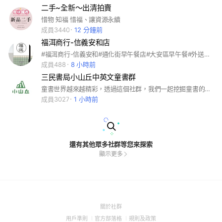
二手~全新～出清拍賣
惜物 知福 惜福、讓資源永續
成員3440
12 分鐘前
福洱商行-信義安和店
#福洱商行-信義安和#通化街早午餐店#大安區早午餐#外送早午餐#下午茶
成員488
8 小時前
三民書局小山丘中英文童書群
童書世界越來越精彩，透過這個社群，我們一起挖掘童書的更多可能！
成員3027
1 小時前
還有其他眾多社群等您來探索
顯示更多
(Open
關於社群
in
(Open
(Open
(Open
用戶準則
官方部落格
規則及政策