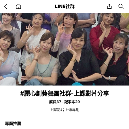
Go
share
se
LINE社群
back
to
home
#麗心創藝舞團社群-上課影片分享
成員37
記事本29
上課影片上傳專用
專屬推薦