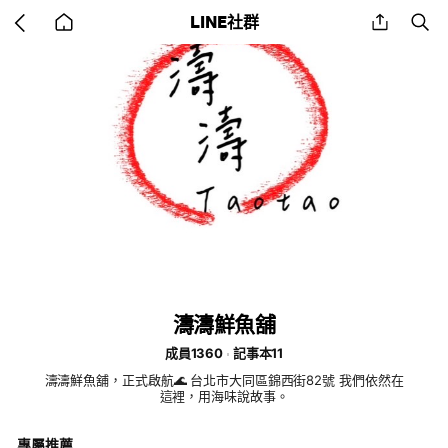
Go
share
se
LINE社群
back
to
home
濤濤鮮魚舖
成員1360
記事本11
濤濤鮮魚舖，正式啟航🌊 台北市大同區錦西街82號 我們依然在
這裡，用海味說故事。
專屬推薦