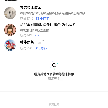
五告柒水產🌊
#現流#海產#新鮮#漁獵#龍蝦#黑鮪魚#活體海鮮
成員3746
13 小時前
品品海鮮團購/國外代購/客製化海鮮
#韓國代購 #各國團購
成員849
剛剛
林生魚片｜三重
成員556
50 分鐘前
還有其他眾多社群等您來探索
顯示更多
(Open
關於社群