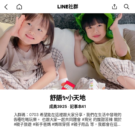
Go
share
se
LINE社群
back
to
home
舒語✨小天地
成員3925
記事本41
入群碼：0703 希望能在這裡跟大家分享，我們在生活中發現的
各種吃喝玩樂。 也跟大家一起共同體會 #育兒 的酸甜苦辣 關於
#親子旅遊 #新手爸媽 #媽咪穿搭 #親子用品 等，我都會在這裡
跟你們分享～