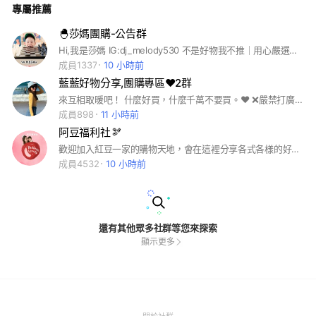
專屬推薦
🐣莎媽團購-公告群
Hi,我是莎媽 IG:dj_melody530 不是好物我不推｜用心嚴選在把關 ❶此群為公告群，僅供公告開團資訊使用 ❷ 2/5已創立《Vip回饋交流群》想要參與回饋交流的媽咪趕緊加入隔壁的Vip群吧😆 ❸ 社群嚴禁個人廣告、販售行為 ❹ 社群採互助模式，小幫手及莎媽皆有工作隨時離線中😅 #莎媽好物推薦 #團購 #母嬰用品
成員1337
10 小時前
藍藍好物分享,團購專區❤️2群
來互相取暖吧！ 什麼好買，什麼千萬不要買。❤️ ❌嚴禁打廣告 ❌嚴禁說不雅文字
成員898
11 小時前
阿豆福利社🫘
歡迎加入紅豆一家的購物天地，會在這裡分享各式各樣的好物，都會是我們日常生活中的愛物，還會不定時有福利社的專屬好康唷！ 大家一起一呼百應（buying)，讓愛循環❤️ #團購 #美食 #旅遊 #親子 #家庭
成員4532
10 小時前
還有其他眾多社群等您來探索
顯示更多