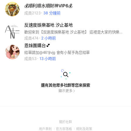
💰順利順水順財神VIP6💰
成員2123
38 分鐘前
反速度娛樂基地 汐止基地
歡迎來到【反速度娛樂基地 汐止基地】 這裡是大家的快樂天堂！不管你是喜歡享受軌道改裝快感的「四驅車」車友、熱愛熱血對決的「戰鬥陀螺」玩家，還是喜歡鬥智鬥勇、收藏交流的「卡牌」大師，都歡迎加入我們！ 我們主打輕鬆玩樂、大家開心最重要！有空就來基地坐坐，一起交流切磋吧！😎
成員474
2 小時前
恩妹團購台💕
結單請加@461jlvjg 會有小幫手為您結單
成員53
13 小時前
還有其他眾多社群等您來探索
顯示更多
(Open
關於社群
in
(Open
(Open
(Open
用戶準則
官方部落格
規則及政策