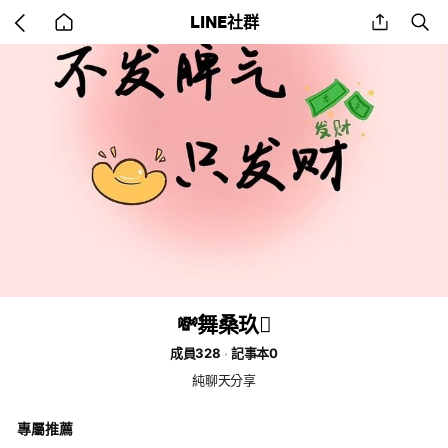
Go
share
se
LINE社群
back
to
home
💸舞桑玖🪎
成員328
記事本0
純聊天分享
專屬推薦