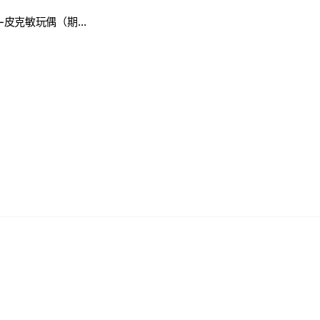
11506月免費團鉤-皮克敏玩偶（期限8月底）