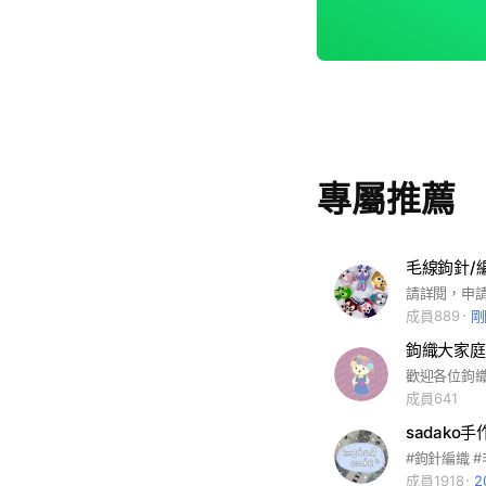
專屬推薦
毛線鉤針/
成員889
剛
鉤織大家庭
成員641
sadako
#鉤針編織 #
成員1918
2