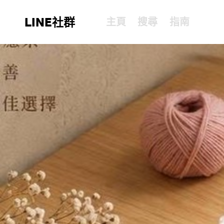
LINE社群
主頁
搜尋
指南