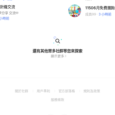
針織交流
分享 交流🫶
成員99
3 小時前
 小時前
還有其他眾多社群等您來探索
顯示更多
(Open
(Open
(Open
(Open
關於社群
用戶準則
官方部落格
規則及政策
in
in
in
in
(Open
服務條款
a
a
a
a
in
new
new
new
new
a
window)
window)
window)
window)
new