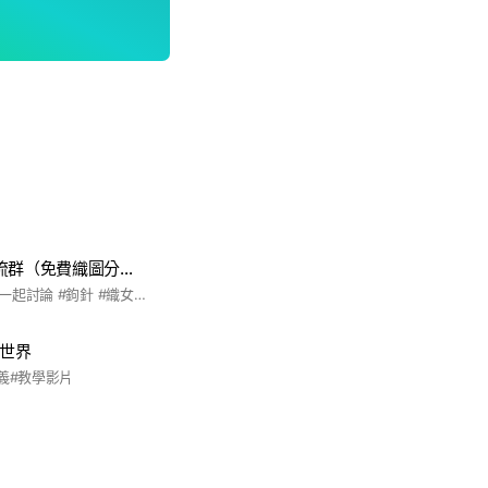
鉤針/棒針織女交流群（免費織圖分享）
歡迎各路好手織女們一起討論 #鉤針 #織女 #毛線 #手工編織 #草編包 #手工鉤針 #杯墊 #手作
織世界
義#教學影片