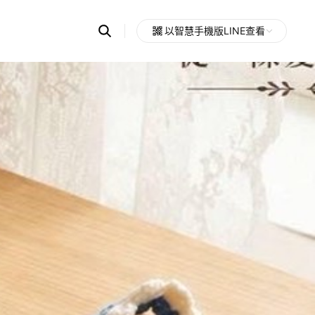
Search
以智慧手機版LINE查看
OpenChats
Open
or
search
messages
area