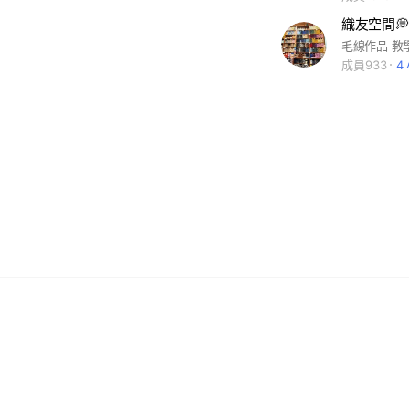
織友空間
毛線作品 教學
成員933
4