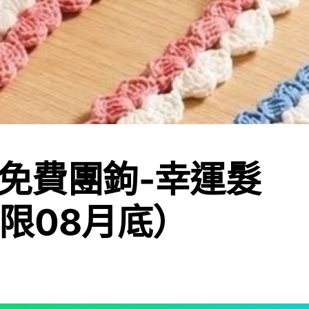
06免費團鉤-幸運髮
限08月底）