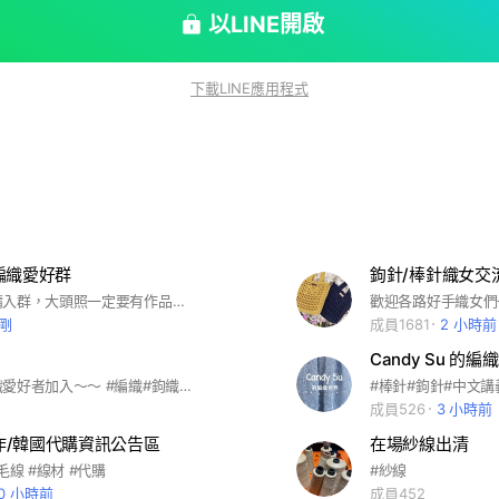
以LINE開啟
下載LINE應用程式
編織愛好群
請詳閱，申請入群，大頭照一定要有作品照： 1.請放上作品照片 2. 不論新舊熟手，也是要放作品照( 沒作品可放工具，沒照片不能入群 ) 3.請回答相關介紹人或有加入的編織群組/ 社團名稱( 沒有沒關係，有的話加速入群 ) 請先仔細回覆問題，如回答不完全，未放照片或放不相關照片將直接刪除申請 #吉友 #吉伊卡哇 #鉤針 #鉤織 #毛線 #手工 #創作 歡迎喜歡毛線、鉤針、編織的同好互相彼此交流、打發時間。 我們不定時會舉辦活動，歡迎喜歡熱鬧的人一起玩編織。 注意：這裡以交流為主，不是教學群。 入群後請保持禮貌，於指定時間完成自我介紹 大家都很熱情，也希望加入的人一起同樂 廣告詐騙太多，入群審核嚴格，還請配合
剛
成員1681
2 小時前
Candy Su 的編
歡迎各位鉤織愛好者加入～～ #編織#鉤織#毛線#鉤針
#棒針#鉤針#中文講
成員526
3 小時前
手作/韓國代購資訊公告區
在場紗線出清
毛線 #線材 #代購
#紗線
0 小時前
成員452