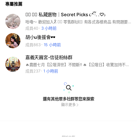
專屬推薦
禁止在群內推銷其他商品或廣告 • 有優惠都會第一時間通知大家
♡ 希望大家都可以輕鬆聊天、開心買東西🫶🏻
𝐙ᩚ 𝐉ᩚ 私藏選物｜Secret Picks ૮^ྀིᱹ ᱹ♡১
哈嚕～ 歡迎加入𝐙ᩚ 𝐉ᩚ 零售群🙌🏻 有各式各樣商品 有問題要訂購都是找我下單💞
成員40
3 小時前
胡小u後援會🕶️
成員863
15 小時前
嘉義天巍宮-信徒粉絲群
🔥農曆七月【公壇濟世】不間斷‼️ 🔥【公壇日】收驚加持不限人數‼️ 📣【定期公壇】： 每週三晚上 7 點濟世（6 點開放報到排號），提供濟世服務（包含問事、祭改、收驚加持、求生子、開智慧、收契子、補財庫等）。 ♦️代問請帶一件衣服過來 ━━━━━━━━━━━━━━ 📣【一對一預約問事】： 包含陽宅風水、地理勘輿、命理卜卦、嬰兒取名、成人改名、鎮宅淨車、神尊開光及安座等。 ━━━━━━━━━━━━━━ 🌟歡迎預約登記黑令旗分靈 🌟預購開光白玉太極八卦 🌟預購開光白水晶無事牌 📌官方LINE預約報名：@570sezag
成員237
1 小時前
還有其他眾多社群等您來探索
顯示更多