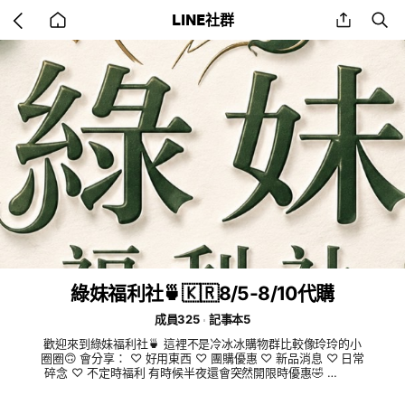
Go
share
se
LINE社群
back
to
home
綠妹福利社🍵🇰🇷8/5-8/10代購
成員325
記事本5
歡迎來到綠妹福利社🍵 這裡不是冷冰冰購物群比較像玲玲的小
圈圈🙃 會分享： ♡ 好用東西 ♡ 團購優惠 ♡ 新品消息 ♡ 日常
碎念 ♡ 不定時福利 有時候半夜還會突然開限時優惠🤣 ⸻
小小社群規定 ✨ • 請大家互相尊重、保持禮貌 • 有問題都可以
詢問，但請不要使用不禮貌言語 • 社群內商品禁止私下轉售 •