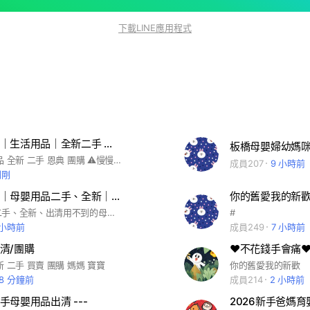
下載LINE應用程式
母嬰用品🍼｜生活用品｜全新二手 出清
板橋母嬰婦幼媽
母嬰 生活用品 全新 二手 恩典 團購 ⚠️慢慢成長中 歡迎加入 無廣告詐騙🥹 出清 售出 換物 徵物 嬰幼兒 衣物 奶粉 用品 孕婦 媽媽 尿布 玩具 衛生紙 濕紙巾 廚房用品 清潔用具 零食 日常物品 育兒 Konny 代購 Uniqlo GAP NEXT 麗嬰房 NUNA joie 小獅王 辛巴 貝親 惠氏 雀巢 能恩 兒樂 亞培 美強生 口水巾 新手媽媽 新手爸爸
成員207
9 小時前
剛剛
🧸寶寶貝貝｜母嬰用品二手、全新｜交流群（入群後請看公告，禁廣告）
你的舊愛我的新
本群可交流二手、全新、出清用不到的母嬰用品、可徵物、許願 ≛ ≛ ≛ ≛ ≛ ≛ ≛ ≛ ≛ ≛ ≛ ≛ 入 群 請 看 上 方 公 吿 ≛ ≛ ≛ ≛ ≛ ≛ ≛ ≛ ≛ ≛ ≛ ≛ 廣告請勿加入 母嬰用品 #二手 #寶寶 #親子 #育兒 #媽咪 #寶貝 #嬰兒 #轉賣 #出清 #省錢 #拍賣 #奶粉 #推車 #女寶 #男寶 #新生兒 #童書 #尿布 #汽座 #奶瓶
#
 小時前
成員249
7 小時前
清/團購
❤不花錢手會痛
 二手 買賣 團購 媽媽 寶寶
你的舊愛我的新歡
48 分鐘前
成員214
2 小時前
二手母嬰用品出清 ---