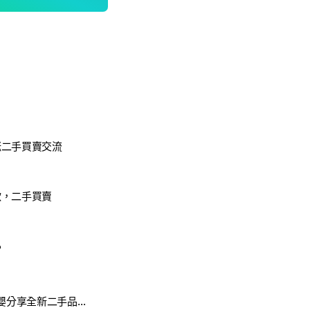
咪二手買賣交流
歡，二手買賣
❤
2026新手爸媽育嬰分享全新二手品出清