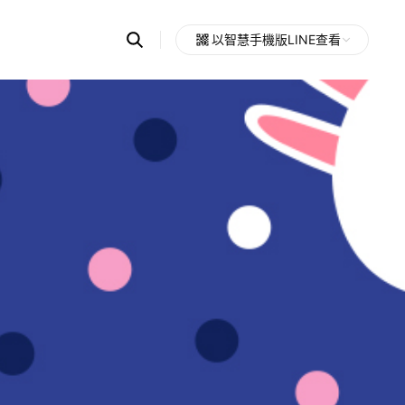
Search
以智慧手機版LINE查看
OpenChats
Open
or
search
messages
area