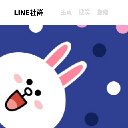
LINE社群
主頁
搜尋
指南