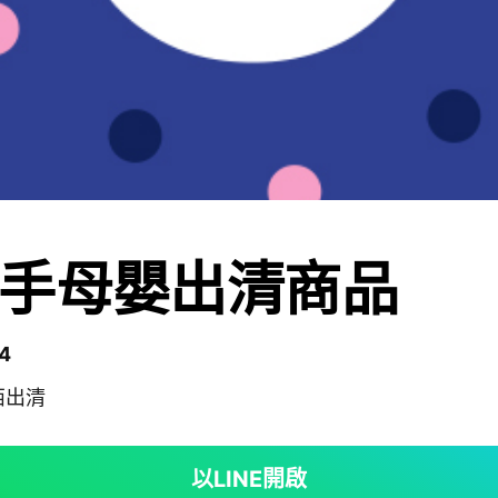
手母嬰出清商品
4
西出清
以LINE開啟