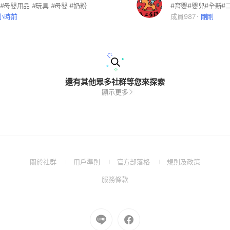
 #母嬰用品 #玩具 #母嬰 #奶粉
 小時前
成員987
剛剛
還有其他眾多社群等您來探索
顯示更多
(Open
(Open
(Open
(Open
關於社群
用戶準則
官方部落格
規則及政策
in
in
in
in
(Open
服務條款
a
a
a
a
in
new
new
new
new
a
window)
window)
window)
window)
new
Go
Go
window)
to
to