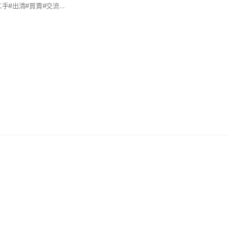
#育嬰#嬰兒#全新#二手#出清#買賣#交流#新手媽咪#龍寶寶#兔寶寶#蛇寶寶#現貨出清