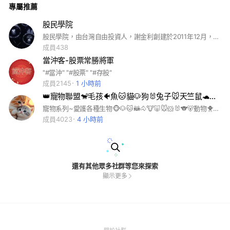
專屬推薦
場的投資現狀，十年的時間，經歷了風風雨雨，已經發展成擁有
上萬名投資者的團體，如今已經是台灣加權市場一股不可小視的
投資力量。 股民學院，顧名思義，以股民以散戶為核心，去除
股民學院
機構化，共同進步，共同學習，共同收益，股民學院成立之初，
股民學院，由台灣自由投資人，謝金利創建於2011年12月，創立之初，僅有3位投資者，初回台灣，謝金利看到了，台灣市場的不同，他深知機構大於散戶，1+1=2的道理，不願看到很多投資者拿著自己的血汗錢，在投資市場中過著水深火熱的生活，更不願浪費自己多年求學海外，一身所學的本領，勵志要改變台灣市場的投資現狀，十年的時間，經歷了風風雨雨，已經發展成擁有上萬名投資者的團體，如今已經是台灣加權市場一股不可小視的投資力量。 股民學院，顧名思義，以股民以散戶為核心，去除機構化，共同進步，共同學習，共同收益，股民學院成立之初，一直按照校長謝金利的教導，堅持三同原則，打造散戶專屬聚集地，幫助投資者成長，相互進步，互利共贏，心往一處使，力往一處打，將資金優勢化成團體的力量，讓每一位加入股民學院的學員，承擔的投資風險分散，利益最大化，在賺錢的同時不忘記做人的根本，‘人之初，性本善’將慈善事業發展到底，贈人玫瑰手有餘香，經歷漫長的十年，股民學院從最初的3人，發展到如今的萬人，經歷了市場的起起落落，我們用心善待每一位來到股民學院的朋友，用最專業，最頂端的投資理念，幫助大家學會投資。 股民學院的宗旨：，共同進步，共同學習，共同收益， 股民學院成立的目的：幫助更多的散戶投資者成長，吸收中小力量，壯大股民學院，賺錢收益的同時完成股民學院目標，擴大慈善事業領域
一直按照校長謝金利的教導，堅持三同原則，打造散戶專屬聚集
地，幫助投資者成長，相互進步，互利共贏，心往一處使，力往
成員438
一處打，將資金優勢化成團體的力量，讓每一位加入股民學院的
當沖客-股票常勝將軍
學員，承擔的投資風險分散，利益最大化，在賺錢的同時不忘記
做人的根本，‘人之初，性本善’將慈善事業發展到底，贈人玫瑰
"#當沖" "#股票" "#存股"
手有餘香，經歷漫長的十年，股民學院從最初的3人，發展到如
成員2145
1 小時前
今的萬人，經歷了市場的起起落落，我們用心善待每一位來到股
👑寵物聯盟🐒毛孩🐠魚🐱貓🐶狗🐰兔子🐭天竺鼠🐢烏龜爬蟲🐦鸚鵡鴿子🌻團購昆蟲💖飼養領養🦉動物梗圖🦎流浪🐾
民學院的朋友，用最專業，最頂端的投資理念，幫助大家學會投
資。 股民學院的宗旨：，共同進步，共同學習，共同收益， 股
寵物系列~愛護各種生物🐵🐶🐱🦝🐴🐮🐷🐭🐹🐰🐨🐻動物🐥昆蟲🦋植物🌻純分享+聊天🐒梗圖圖片+影片🦍🦧🐕🦮🐕‍🦺🐩🐺🦊🐈🐈‍⬛🦁🐯🐅🐆🐴🐎🦄🦓🦌🦬🐂🐃🐄🐖🐗🐽🐏🐑🐐🐪🐫🦙🦒🐘🦣🦏🦛🐁🐀🐇🐿🦫🦔🦇🐻‍❄️🦥🦦🦨🦘🦡🐾🦃🐔🐓🐣🐤🐦🐧🕊🦅🦆🦢🦉🦤🪶🦩🦜🐟🦭🐬🦋🐞🐛🥀🌺🌼🌷🪴🌵 可愛/明星/天然/高職/高中/大學/美麗/美女/絕美/攝影/美圖/欣賞/圖片/影片/美麗/整形/專業/外拍/自拍/顏質/自拍手工/福利/美圖/美景/攝影師/麻豆/顏質/化妝/美顏/拍攝/技巧/造型/網紅/明星/韓流/韓系/手機/拍片/流行/時尚/潮流/韓星/綜藝/韓國/誘惑/絲襪/交友/聊天/打屁/高中生/大學生/交流/網美/女神/優質/女生/模特兒/開團/打卡/秘境/顏質/腳趾/分享/修圖/熱門/景點/model/展場小姐/名模/車展小姐/團購/工程師/鬼滅/愛好/毛孩/疫情/彩妝/橘貓/讀書會/學習/旅行/飯店/旅館/直播/直播主/手機/蘋果/校友/動森/動物森友會/公仔/代購/團購/中華職棒/中職/日本職棒/日職/分享/俱樂部/吃貨/副食品/減肥/美食/追劇/股票/米其林/追劇/股票/股市/台積電/面試/健身/人力/找工作/coin master/netflix/環島/存錢/親子/按摩/vip筆記談心交友/情報/新手/同好/愛好/自行車/單車/潛水/露營/登山/釣魚/NBA/健身/籃球/棒球MLB/足球兔子毛孩貓咪/柴犬/貴賓傳說對決手遊/遊戲討論/球鞋/極品/精品/美甲服飾彩妝保養/進擊的巨人排球少年海賊王公仔webtoon/甜點/美食/銅板美食吃貨/米其林民宿/環島景點民宿/景點/追劇/日劇韓劇/美劇家長功課/校友/社團/筆記/老師/大學/高中/好市多/老師知識工程師手機家電心事/愛情交心談心/研究所/育兒親子童裝/新手/媽咪/新手媽咪/轉學/求職/求學/面試外送上班族/房市理財信用卡存錢門市/創業/同業/團購/夥伴大小事資訊/雙北/臺北台北/台北市台北人/新北/新北市/新北人/基隆/基隆市/基隆人/桃園/桃園市桃園人中壢/中壢人/內壢/內壢人宜蘭/宜蘭市宜蘭人花蓮花蓮市花蓮人/花東台東/台東市/台東人/新竹新竹市/新竹人竹北北台灣/北部/中部/台中/台中市/台中人/雲林人/雲林彰化彰化人北屯南屯/白沙屯/大甲/高雄/高雄人岡山/岡山人/屏東/屏東人墾丁金門/金門人/綠島馬祖媽祖 皇冠聯盟。皇冠天選。猴神聯邦
民學院成立的目的：幫助更多的散戶投資者成長，吸收中小力
成員4023
4 小時前
量，壯大股民學院，賺錢收益的同時完成股民學院目標，擴大慈
善事業領域
還有其他眾多社群等您來探索
顯示更多