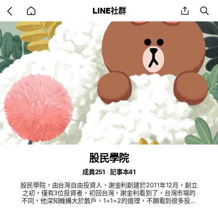
Go
share
se
LINE社群
back
to
home
股民學院
成員251
記事本41
股民學院，由台灣自由投資人，謝金利創建於2011年12月，創立
之初，僅有3位投資者，初回台灣，謝金利看到了，台灣市場的
不同，他深知機構大於散戶，1+1=2的道理，不願看到很多投資
者拿著自己的血汗錢，在投資市場中過著水深火熱的生活，更不
願浪費自己多年求學海外，一身所學的本領，勵志要改變台灣市