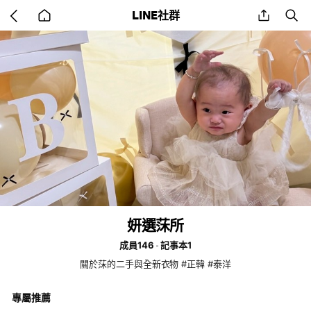
Go
share
se
LINE社群
back
to
home
妍選莯所
成員146
記事本1
關於莯的二手與全新衣物 #正韓 #泰洋
專屬推薦