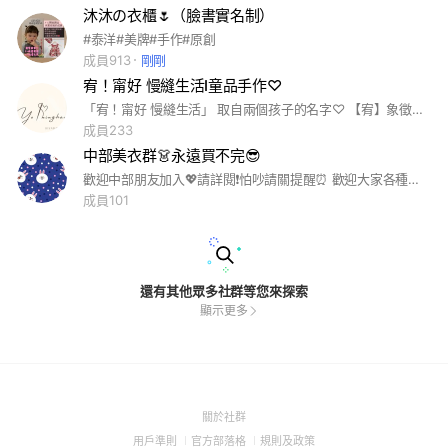
沐沐の衣櫃🌷（臉書實名制）
#泰洋#美牌#手作#原創
成員913
剛剛
宥！甯好 慢縫生活Ⅰ童品手作♡
「宥！甯好 慢縫生活」 取自兩個孩子的名字♡ 【宥】象徵包容與溫暖，是媽媽的愛。 【甯】象徵安甯與柔軟，是孩子的純真。 【好】則是祝福與生活的問候。 「慢縫生活」是一種節奏， 也是媽媽對家的溫柔堅持。 一針一線，縫出溫度，也縫進我們的故事。 慢一點沒關係，因為愛，本來就值得細細縫進生活裡♡
成員233
中部美衣群👗永遠買不完😎
歡迎中部朋友加入💖請詳閱❗️怕吵請關提醒⏰ 歡迎大家各種分享交流，不用害羞😍希望群內內容不要外流！ 有想約聚會、一起玩，可以發出來詢問大家，不需要經過我同意！ 也歡迎自由買賣衣服，預購、現貨實拍、衣況、交易方式請告知清楚，希望大家都能開心的買賣！ 我不干涉買賣的部分！ 多件可以利用組圖或放相簿、記事本，售出記得在刪除💖 單純創個群組希望可以認識中部的朋友 可以約團聚，一起玩樂！ 希望群內不吵架、不比較，請溫柔😆😆 感謝各位(感謝)有問題可以私訊我
成員101
還有其他眾多社群等您來探索
顯示更多
(Open
關於社群
in
(Open
(Open
(Open
用戶準則
官方部落格
規則及政策