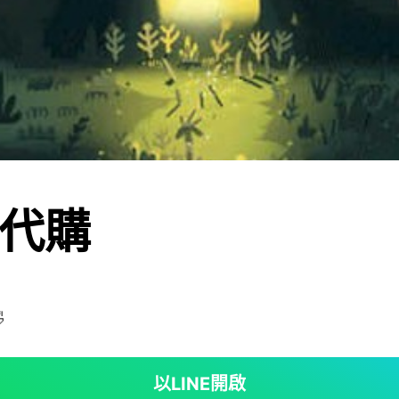
代購

以LINE開啟