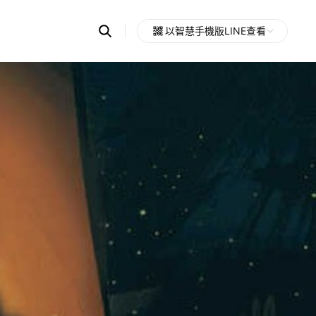
Search
以智慧手機版LINE查看
OpenChats
Open
or
search
messages
area