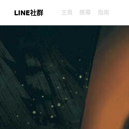
LINE社群
主頁
搜尋
指南