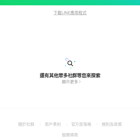
下載LINE應用程式
還有其他眾多社群等您來探索
顯示更多
(Open
(Open
(Open
(Open
關於社群
用戶準則
官方部落格
規則及政策
in
in
in
in
(Open
服務條款
a
a
a
a