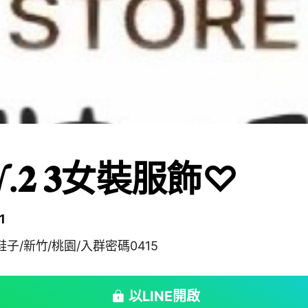
𝓝.𝟐 𝟑女裝服飾♡
1
鞋子/新竹/桃園/入群密碼0415
以LINE開啟