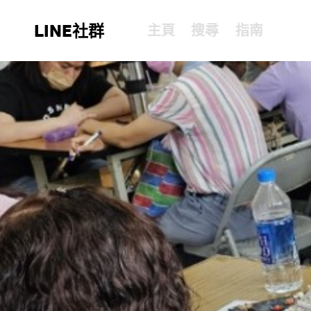
LINE社群
主頁
搜尋
指南