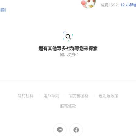
成員1692
12 小時
剛剛
還有其他眾多社群等您來探索
顯示更多
(Open
(Open
(Open
(Open
關於社群
用戶準則
官方部落格
規則及政策
in
in
in
in
(Open
服務條款
a
a
a
a
in
new
new
new
new
a
window)
window)
window)
window)
new
Go
Go
window)
to
to