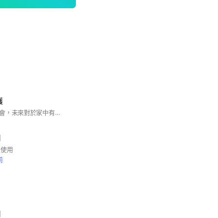
護
台灣已邁入高齡化社會，未來對於家中有長者而子女無暇陪伴或生活失能需要專業照顧的家庭愈來愈重要．心護看護也感同身受，也都為人子女，我們從家人的角度出發 秉持為需要的家庭提供最優質的照顧服務讓您、安心、放心。 心護看護管理顧問中心 台灣看護vs外勞仲介 0910----067208 0928----067198陳小姐 http://www.xinhu.com.tw
司
班使用
前
司