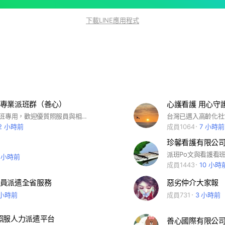
下載LINE應用程式
專業派班群（善心）
心護看護 用心守
#此社群為派班專用，歡迎優質照服員與相關長照服務人員加入
2 小時前
成員1064
7 小時前
珍馨看護有限公
派班Po文與看護看
7 小時前
成員1443
10 小時
員派遣全省服務
惡劣仲介大家報
 小時前
成員731
3 小時前
照服人力派遣平台
善心國際有限公