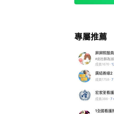
專屬推薦
屛屛照服員
成員1676
1
廣結善緣2
成員1758
宏家筌看護
成員386
7
1全國看護