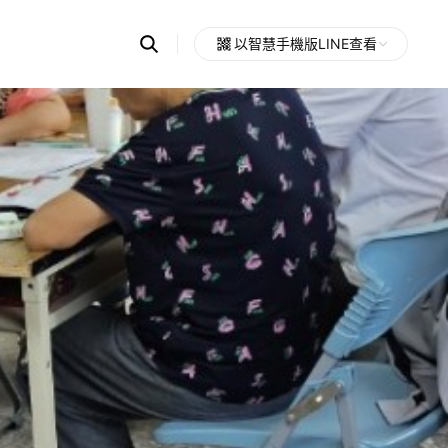
Search
以智慧手機版LINE查看
OpenChats
Open
or
search
messages
area