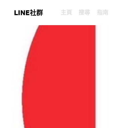
LINE社群
主頁
搜尋
指南