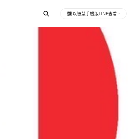
Search
以智慧手機版LINE查看
OpenChats
Open
or
search
messages
area