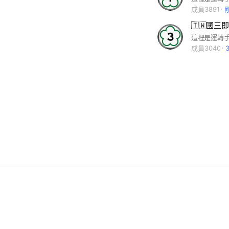
成員3891
🇹🇼國三
成員3040