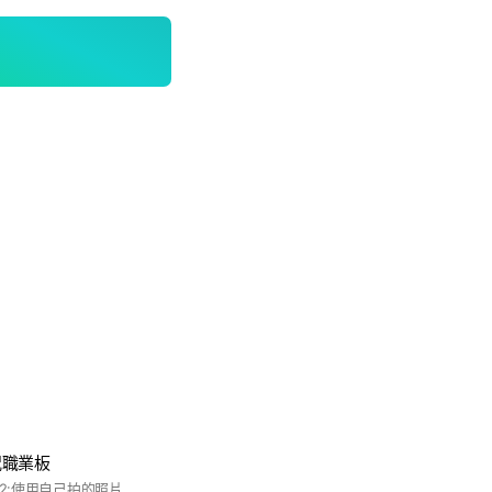
況職業板
1:名字加上區域碼！ 2:使用自己拍的照片，照片不限！ 3:一般稱為西螺公園是哪裡？ PS:區域碼打再名字哪裡很多人打再答案區只會被退申請🙄️ 上面1跟2只要一種沒有設定好 3沒有正確回答 就會退你的申請 再次申請只要符合設定跟答案 就會讓你通過申請加入社群 歡迎大家多多利用群組，分享路況，討論業界資訊，互相交流。 申請被駁回，基本沒有按照要求設定，請好好看清楚要求設定完成然後申請！