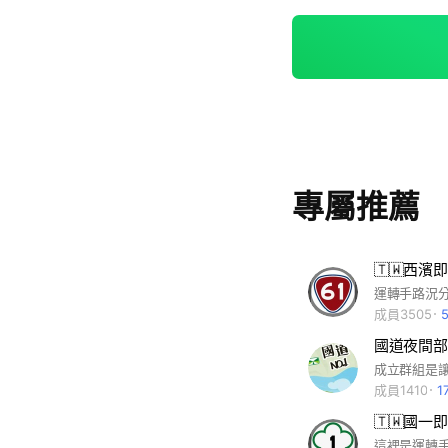
專屬推薦
🇹🇼西濱
成員3505
國道夜間部
成員1410
1
🇹🇼國一