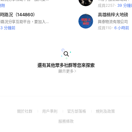
剛剛
成員2257
39 分鐘
即時路況（144860）
高雄楠梓大地磅
這裡是運轉手路況分享互助平台，要加入需推薦人，回答問題請打上他在社群的名稱
興泰物流有限公司
33 分鐘前
成員110
6 小時前
還有其他眾多社群等您來探索
顯示更多
(Open
(Open
(Open
(Open
關於社群
用戶準則
官方部落格
規則及政策
in
in
in
in
(Open
服務條款
a
a
a
a
in
new
new
new
new