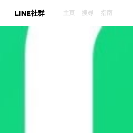
LINE社群
主頁
搜尋
指南