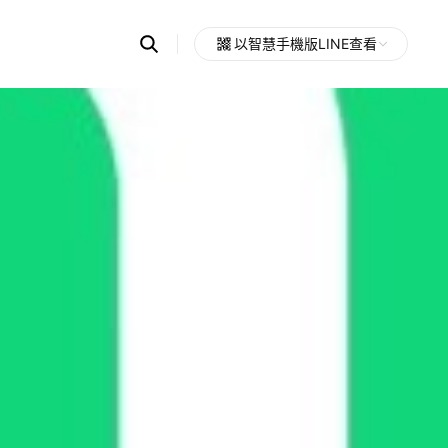
Search
以智慧手機版LINE查看
OpenChats
Open
or
search
messages
area