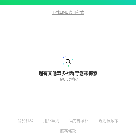
下載LINE應用程式
還有其他眾多社群等您來探索
顯示更多
(Open
(Open
(Open
(Open
關於社群
用戶準則
官方部落格
規則及政策
in
in
in
in
(Open
服務條款
a
a
a
a