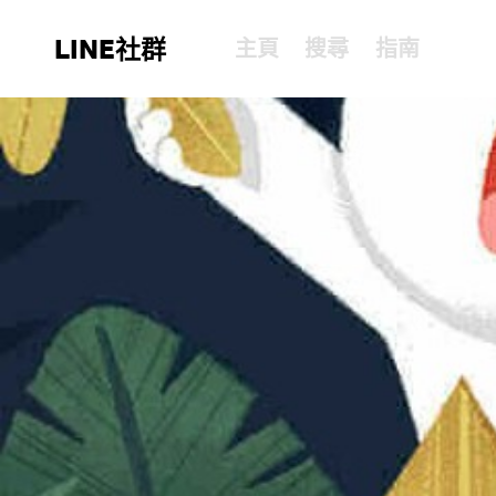
LINE社群
主頁
搜尋
指南