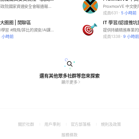
入群密碼：行政院國家資通安全會報通報的傳真電話，台北市去零貳。總共【捌碼】
ProxmoxVE 中文
成員631
5 小時前
大圈圈 | 閒聊區
IT 學習/認證推坑
#資安學習&AI學習 #飛飛/菲比的資安/AI課程宣傳 #飛飛/菲比的資安/AI文章
4 小時前
成員1338
9 小時前
還有其他眾多社群等您來探索
顯示更多
(Open
(Open
(Open
(Open
關於社群
用戶準則
官方部落格
規則及政策
in
in
in
in
(Open
服務條款
a
a
a
a