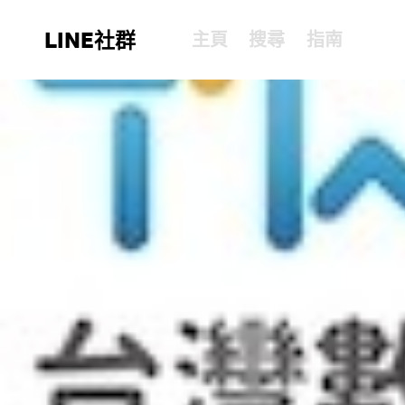
LINE社群
主頁
搜尋
指南