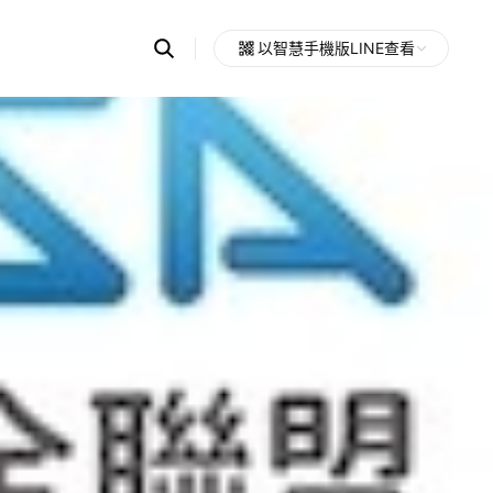
Search
以智慧手機版LINE查看
OpenChats
Open
or
search
messages
area