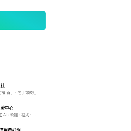
流社
討論 新手、老手都歡迎
交流中心
這個 LINE 社群定位在 AI、軟體、程式、前端、後端、系統、網路、Docker、Kubernetes 等各式技術交流為主，任何其他非技術的主題（如政治、直銷、早安、晚安、... ）請盡量不要在這邊討論。
前
中文使用者群組