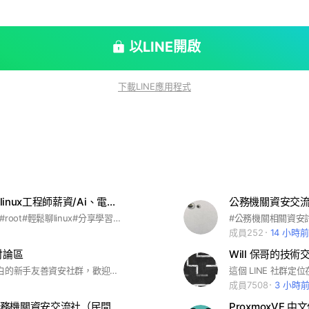
以LINE開啟
下載LINE應用程式
前端、家電linux工程師薪資/Ai、電腦手機應用
公務機關資安交
#linux #Unix#root#輕鬆聊linux#分享學習成長
#公務機關相關資安
成員252
14 小時前
討論區
Will 保哥的技術
歡迎入門/小白的新手友善資安社群，歡迎討論/分享任何跟資安有關的議題，不歡迎來打廣告的~ 本社群只接受不用還款的借款還有每天漲停的股票，其他都會嚴格禁止XD
成員7508
3 小時
中華民國公務機關資安交流社（民間非官方）發送廣告前，本群有現職警政和國安單位的同仁
ProxmoxVE 