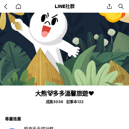
Go
share
se
LINE社群
back
to
home
大熊🐻多多溫馨旅遊❤️
成員3036
記事本122
專屬推薦
龍來天天遊社群