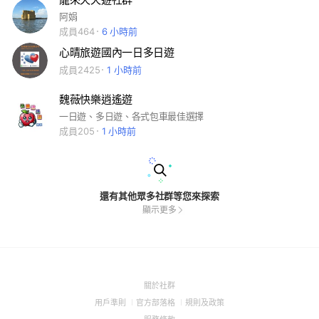
阿娟
成員464
6 小時前
心晴旅遊國內一日多日遊
成員2425
1 小時前
魏薇快樂逍遙遊
一日遊、多日遊、各式包車最佳選擇
成員205
1 小時前
還有其他眾多社群等您來探索
顯示更多
(Open
關於社群
in
(Open
(Open
(Open
用戶準則
官方部落格
規則及政策
a
in
in
in