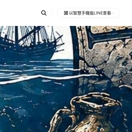
Search
以智慧手機版LINE查看
OpenChats
Open
or
search
messages
area