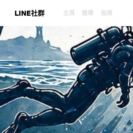
LINE社群
主頁
搜尋
指南