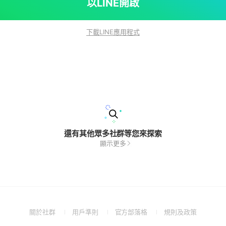
以LINE開啟
下載LINE應用程式
還有其他眾多社群等您來探索
顯示更多
(Open
(Open
(Open
(Open
關於社群
用戶準則
官方部落格
規則及政策
in
in
in
in