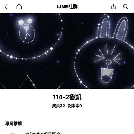
Go
share
se
LINE社群
back
to
home
114-2魯凱
成員32
記事本0
專屬推薦
☆1mgigi代購群☆