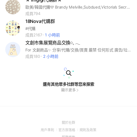
歐美/韓國代購🩵 Brandy Melville,Subdued,Victoria’s Secret,Hollister 長期代購品牌～ 需要代購其他商品也可以來詢問我呦🤎 ig:1mgigi
成員794
18Nova代購群
#代購
成員2167
1 小時前
文創市集展覽商品交換𓏸𓈒 𓂃
For 文創商品✨️ 分享/代購/交換/買賣 嚴禁 任何形式 廣告/垃圾訊息 為了廣告而申請者 直接黑名單 黑名單：木子創意、魔翻文創、維菈文創
成員180
2 小時前
還有其他眾多社群等您來探索
顯示更多
(Open
關於社群
in
(Open
(Open
(Open
用戶準則
官方部落格
規則及政策
a
in
in
in