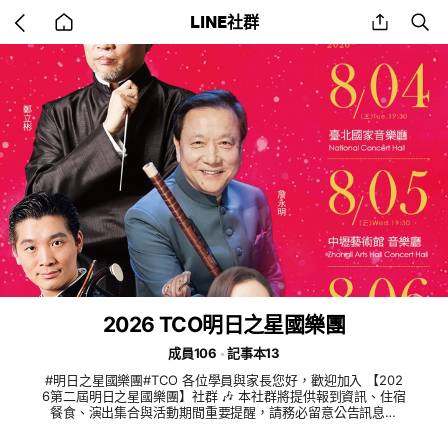
Go
share
se
LINE社群
back
to
home
2026 TCO明日之星國樂團
成員106
記事本13
#明日之星國樂團#TCO 各位學員與家長您好，歡迎加入 【202
6第二屆明日之星國樂團】社群 🎶 本社群將提供報到資訊、住宿
餐食、演出集合與活動期間重要提醒，請務必留意公告訊息。
為方便聯絡，請大家依格式修改暱稱： 👉 學員：樂器＋姓名
（例：二胡 王小明） 👉 家長：家長＋學員姓名（例：家長 王