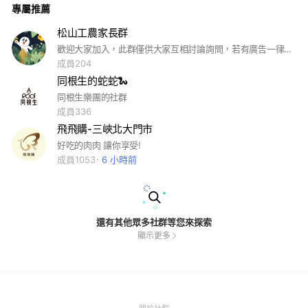
專屬推薦
小明） 感謝配合，期待與大家一起完成精彩演出！
松山工農家長群
歡迎大家加入，此群僅供大家互相討論詢問，若有廣告一律踢出群
成員204
同根生的蛇蛇🐍
同根生樂團的社群
成員336
飛飛購-三峽北大門市
好吃的肉肉 讓你享受!
成員1053
6 小時前
還有其他眾多社群等您來探索
顯示更多