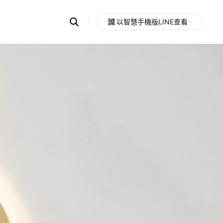
Search
以智慧手機版LINE查看
OpenChats
Open
or
search
messages
area