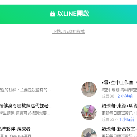
以LINE開啟
下載LINE應用程式
•雪•空中工作室
不會發瑜珈課程的社群，主要是說些有的沒的，歡迎聊聊☺️
#空中瑜珈 #舞稠#
成員88
2 小時前
有氧✨瑜珈🎀健身💪🏻教練👏代課老師🎀北部版
穎瑜珈-東湖+明
💃🏽愛跳舞的學生請進 這邊可以找到想要的類型 💃🏽舞蹈老師請進 這邊可以找到你想要找的學員 💃🏽可以po私人的舞蹈或訓練課程宣傳👏👏👏 💃🏽可以在這邊找代課老師 💪🏻愛運動 💪🏻愛健身 🎀不想去健身房的 🎀不想被綁約的 也都歡迎喔👏 🚫請勿強迫推銷喔 各種風格都歡迎加入👏 #有氧舞蹈 #Zumba #瑜伽 #Belly #Dance #教練 #健身 #運動 #燃脂 #肌耐力 #樂齡 #幼兒 #團體 #私人 #課程 #小班制 #一對一教學
成員537
1 小時前
ve品牌夥伴-經營者
穎瑜珈-新昌教室
事業 #Lifewave產品