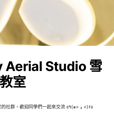
 Aerial Studio 雪
教室
3
這是專屬於雪莉教室的社群，歡迎同學們一起來交流 ε٩(๑> ₃ <)۶з