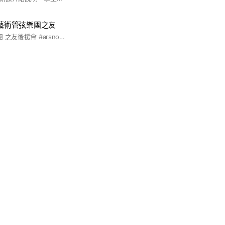
O新藝術管弦樂團之友
#新藝術室內交響樂團 之友後援會 #arsnova_cso_freinds