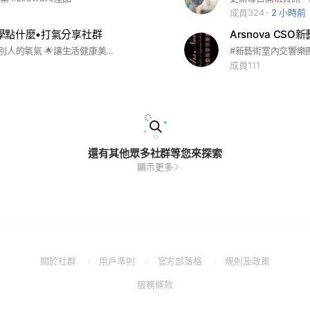
成員324
2 小時前
oy學點什麼•打氣分享社群
Arsnova CS
#讓學習成為別人的氧氣 🌟讓生活健康美好 🌟每週四晚上瑜珈常態課 🌟不定期的工作坊 🌟免費公益活動
成員111
還有其他眾多社群等您來探索
顯示更多
(Open
(Open
(Open
(Open
關於社群
用戶準則
官方部落格
規則及政策
in
in
in
in
(Open
服務條款
a
a
a
a
in
new
new
new
new