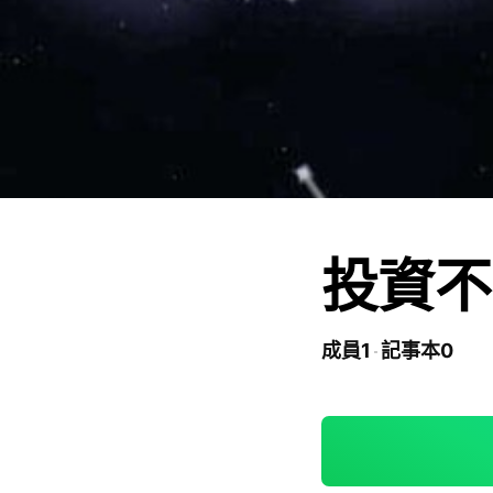
投資不
成員1
記事本0