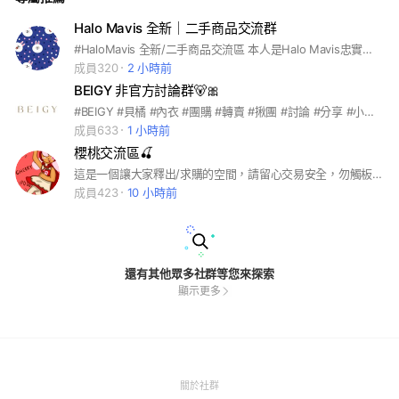
Halo Mavis 全新｜二手商品交流群
#HaloMavis 全新/二手商品交流區 本人是Halo Mavis忠實買家，跟著瑪菲司買了多年，也漸漸發現自己適合的商品。這裡是提供給跟我一樣的買家交流，本著環保、愛物的原則，將自己在halo mavis 購得用不到的商品交流給需要的人。 po文原則請看公告🪧 📌轉賣文請放在記事本，可一文po多物，務必附上當初在halo mavis購買的交易紀錄截圖（未附上直接刪除）完成交易後留言「感謝已交易完成」並自行刪文，版主保留審文權限，不負責包含金流等任何爭議。 網路購物你的蜜糖我的毒藥，可交流 嚴禁攻擊！ 📌每週三開放工商日，可po非詐騙、貸款、宗教⋯等許願求售文、工商交流文。一人一文，超過一則直接刪文！ 「進群密碼超級簡單」：回答瑪菲司的一首單曲名稱
成員320
2 小時前
BEIGY 非官方討論群🐻🎀
#BEIGY #貝橘 #內衣 #團購 #轉賣 #揪團 #討論 #分享 #小胸專家 #bratop
成員633
1 小時前
櫻桃交流區🍒
這是一個讓大家釋出/求購的空間，請留心交易安全，勿觸板規 #櫻桃🍒
成員423
10 小時前
還有其他眾多社群等您來探索
顯示更多
(Open
關於社群