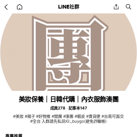
Go
share
se
LINE社群
back
to
home
美妝保養｜日韓代購｜內衣服飾湊團
成員278
記事本147
#美妝 #親子 #好物推 #開團 #湊團 #蝦皮 #賣貨便 #台南可面交
#全台 入群請先私訊IG:_buygo(避免詐騙帳)
專屬推薦