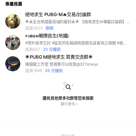
專屬推薦
絕地求生 PUBG-M🔥交易/討論群
🌟🔺全台熱度最高福利最好🔺🌟 【絕地求生M專屬討論群】 【高價收購你的帳號】 直接私訊官方賴即可✔️ 【出售各類帳號】 多隻可選✨皆在記事本‼️
成員3625
剛剛
ᴘᴜʙɢᴍ戰慄逃生(地鐵)
#禁外掛禁乞討 #設定的名稱請用遊戲名或者與之相關 #進社群後請發自己的遊戲截圖 #請看完群規
成員647
23 分鐘前
🌟PUBG M絕地求生 買賣交流群🌟
陳龍龍工作室 想買賣可以找我@327xzwyu
成員1946
26 分鐘前
還有其他眾多社群等您來探索
顯示更多