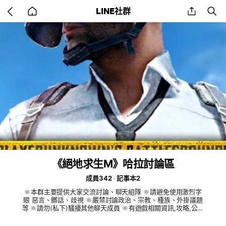
Go
share
se
LINE社群
back
to
home
《絕地求生M》哈拉討論區
成員342
記事本2
🔆本群主要提供大家交流討論、聊天組隊 🔆請避免使用激烈字
眼 惡言、髒話、歧視 🔆嚴禁討論政治、宗教、種族、外掛議題
等 🔆請勿(私下)騷擾其他聊天成員 🔆有遊戲相關資訊,攻略,公會
招募,交流心得可自由PO文 其餘事項要貼記事本請告知管理員
🔆 如需代儲服務請洽管理員，正規安全 #PUBGM #絕地求生M