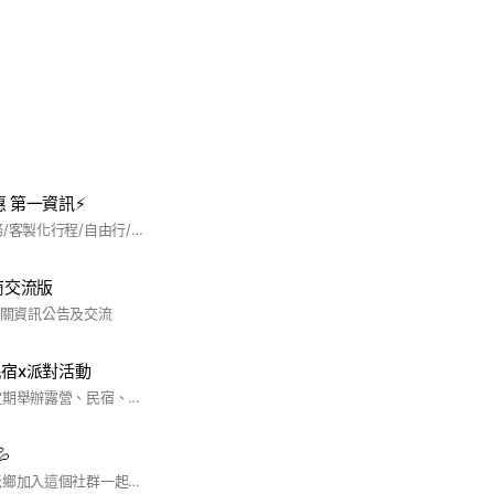
 第一資訊⚡️
📌國外旅遊/入境服務/客製化行程/自由行/全球機票/企業差旅/訂房服務/旅遊票券/護照簽證/企業包團 ✈️ 都歡迎詢問呦 ✅
攬商交流版
攬商相關資訊公告及交流
民宿x派對活動
歡迎各式好友參加 定期舉辦露營、民宿、派對活動 活動豐富不定期舉辦

嗨嗨嗨！ 歡迎各位老鄉加入這個社群一起討論本色祭啦(￣∇￣) 讓我們一起玩到瘋吧👊 進來就相約好2026我們今年本色季不見不散😉