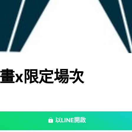
畫x限定場次
以LINE開啟