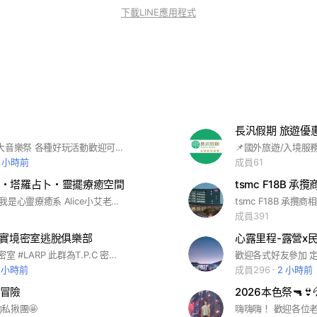
下載LINE應用程式
長汎假期 旅遊優惠
出沒台北/各大音樂祭 各種好玩活動歡迎可愛的你
2 小時前
成員61
・塔羅占卜・靈擺療癒空間
tsmc F18B 承
🌠歡迎大家~我是心靈療癒系 Alice小艾老師 📍 分享塔羅占卜、生命靈數，數字易經，水晶能量靈擺療癒、神奇靈擺占卜，星際指引與高我連結、一起來探索宇宙的奧祕與內在的力量。
tsmc F18B 承
成員391
 真人實境密室逃脫俱樂部
心露里程-露營x
#實境逃脫 #密室 #LARP 此群為T.P.C 密室逃脫俱樂部實名連動社群 需加入FB社團後才可申請
1 小時前
成員296
2 小時前
冒險
2026本色祭🔫👙
私揪團🤩