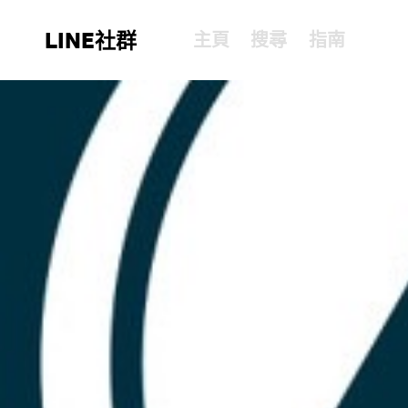
LINE社群
主頁
搜尋
指南