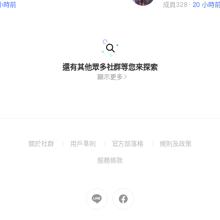
 小時前
成員328
20 小時
還有其他眾多社群等您來探索
顯示更多
(Open
(Open
(Open
(Open
關於社群
用戶準則
官方部落格
規則及政策
in
in
in
in
(Open
服務條款
a
a
a
a
in
new
new
new
new
a
window)
window)
window)
window)
new
Go
Go
window)
to
to
Line
Facebook