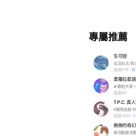
專屬推薦
生可戀
成員679
1
奧羅拉星語
成員84
T.P.C.
成員1690
揪揪的奇幻
辦活動跟活動