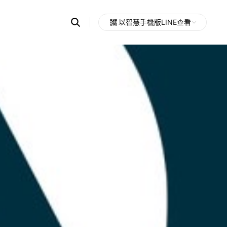
Search
以智慧手機版LINE查看
OpenChats
Open
or
search
messages
area