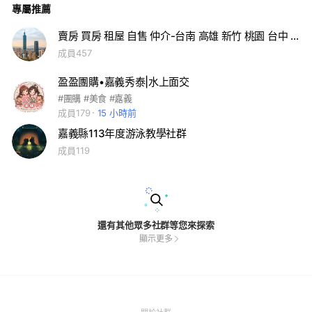
專屬推薦
賣房 買房 租屋 自售 仲介-台南 高雄 新竹 桃園 台中 台北 嘉義 屏東 宜蘭 苗栗 全台各地
成員457
盈盈團購•嘉義秀泰|水上面交
#團購 #美食 #嘉義
成員179
15 小時前
嘉義縣113年度游泳教學社群
成員119
還有其他眾多社群等您來探索
顯示更多