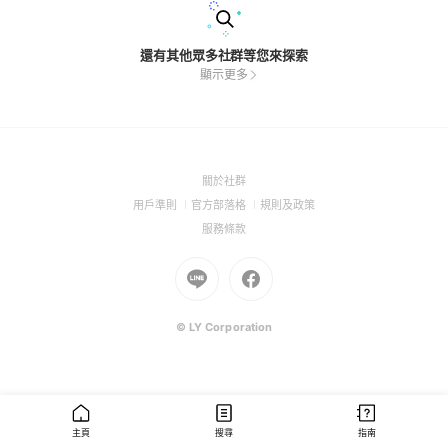
還有其他眾多社群等您來探索
顯示更多
(Open
關於社群
in
(Open
(Open
(Open
用戶準則
官方部落格
規則及政策
a
in
in
in
(Open
服務條款
new
a
a
a
in
window)
new
Go
new
Go
new
a
window)
to
window)
to
window)
new
Line
Facebook
window)
(Open
(Open
© LY Corporation
in
in
a
a
new
new
window)
window)
主頁
搜尋
指南