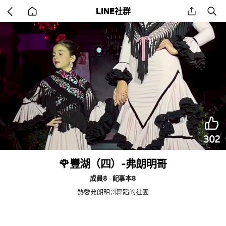
Go
share
se
LINE社群
back
to
home
🌹豐湖（四）-弗朗明哥
成員8
記事本8
熱愛弗朗明哥舞蹈的社團