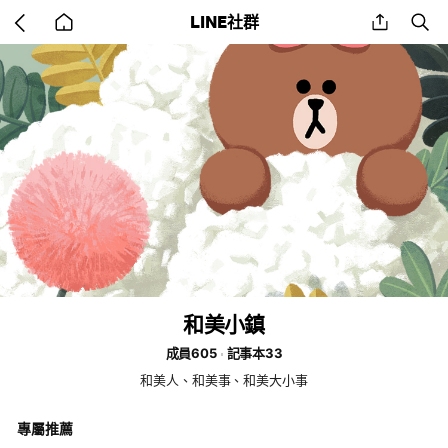
Go
share
se
LINE社群
back
to
home
和美小鎮
成員605
記事本33
和美人、和美事、和美大小事
專屬推薦