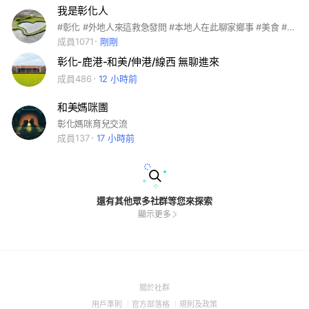
我是彰化人
#彰化 #外地人來這救急發問 #本地人在此聊家鄉事 #美食 #景點 #吃喝玩樂 #在地大小事 #團購 #禁政治
成員1071
剛剛
彰化-鹿港-和美/伸港/線西 無聊進來
成員486
12 小時前
和美媽咪團
彰化媽咪育兒交流
成員137
17 小時前
還有其他眾多社群等您來探索
顯示更多
(Open
關於社群
in
(Open
(Open
(Open
用戶準則
官方部落格
規則及政策