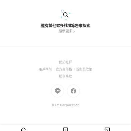
創業還是商業合作夥伴，我們都歡迎您的加入，並期待您的成
功，共同打造一個繁榮的善意環境。 一起成就無限可能，開啟
商業新篇章！
還有其他眾多社群等您來探索
顯示更多
(Open
關於社群
in
(Open
(Open
(Open
用戶準則
官方部落格
規則及政策
a
in
in
in
(Open
服務條款
new
a
a
a
in
window)
new
Go
new
Go
new
a
window)
to
window)
to
window)
new
Line
Facebook
window)
(Open
(Open
© LY Corporation
in
in
a
a
new
new
window)
window)