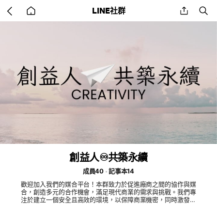
Go
share
se
LINE社群
back
to
home
創益人♾共築永續
成員40
記事本14
歡迎加入我們的媒合平台！本群致力於促進廠商之間的協作與媒
合，創造多元的合作機會，滿足現代商業的需求與挑戰。我們專
注於建立一個安全且高效的環境，以保障商業機密，同時激發創
新與成長。 我們相信流量的力量。我們的目標是透過有效的媒
合機制，為每一位成員創造巨大的商業流量與價值。無論您是想